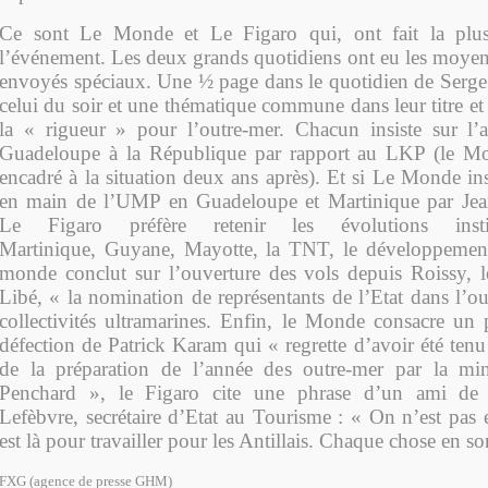
Ce sont Le Monde et Le Figaro qui, ont fait la plu
l’événement. Les deux grands quotidiens ont eu les moyen
envoyés spéciaux. Une ½ page dans le quotidien de Serge
celui du soir et une thématique commune dans leur titre et 
la « rigueur » pour l’outre-mer. Chacun insiste sur l’
Guadeloupe à la République par rapport au LKP (le M
encadré à la situation deux ans après). Et si Le Monde insi
en main de l’UMP en Guadeloupe et Martinique par Jea
Le Figaro préfère retenir les évolutions instit
Martinique, Guyane, Mayotte, la TNT, le développement
monde conclut sur l’ouverture des vols depuis Roissy, 
Libé, « la nomination de représentants de l’Etat dans l’ou
collectivités ultramarines. Enfin, le Monde consacre un p
défection de Patrick Karam qui « regrette d’avoir été tenu 
de la préparation de l’année des outre-mer par la min
Penchard », le Figaro cite une phrase d’un ami de 
Lefèbvre, secrétaire d’Etat au Tourisme : « On n’est pa
est là pour travailler pour les Antillais. Chaque chose en s
FXG (agence de presse GHM)