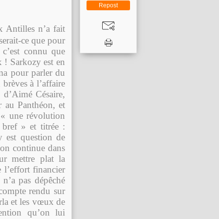
Repost
 Antilles n’a fait
serait-ce que pour
 c’est connu que
 ! Sarkozy est en
ma pour parler du
brèves à l’affaire
o d’Aimé Césaire,
r au Panthéon, et
 « une révolution
ref » et titrée :
y est question de
ion continue dans
r mettre plat la
 l’effort financier
n n’a pas dépêché
 compte rendu sur
rla et les vœux de
ention qu’on lui