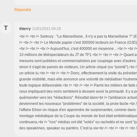
Répondre
T
thierry
11/01/2011 09:29
<br /> <br /> Sarkozy : "La Marseillaise...Il n'y a pas la Marseillaise ?" (
/> <br /> <br /> Le Monde papier c'est 300000 lecteurs en France (OJD
<br /> <br /> <br /> Aujourd'hui, c'est 400000 en moyenne....<br /> <br />
10 millions de téléspectateurs du JT de TF1.<br /> <br /> <br /> Quant au
mesures sont publiées et commercialisées par couplage avec d'autres si
sinon il s'agit de panels de visiteurs, Un article cliqué (ou "pointé"),<br
un article lu.<br /> <br /> <br /> Donc, effectivement la visite du présid
grande visibilité, mais elle annonce une volonté de médiatiser l'outre
toute logique défavorable.<br /> <br /> <br /> Parmi les milliers de faits
ceux impliquant des noirs semblent à dessein avoir la primauté. Il y a p
quémander vers les "rédactions". Résultat dans<br /> l'ambiance actuell
deviennent les nouveaux "problèmes" de la société, la proie facile.<br /
l'affaire Elisor on risque d'en apprendre de surprenantes, comme dans l
montage médiatique de la Coupe du monde de foot était emblématiqu
continuera,<br /> "nos" médias ont été "volés" ou rachetés et ne sont "
des speakrines, speaker ou pantins. C'est la vie<br /> <br /> <br /> <br 