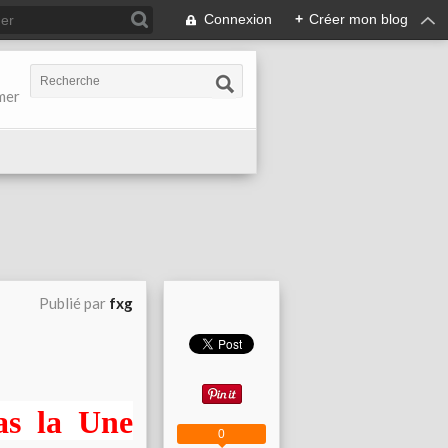
Connexion
+
Créer mon blog
-mer
Publié par
fxg
as la Une
0