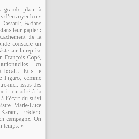
s grande place à
s d’envoyer leurs
 Dassault, ¾ dans
dans leur papier :
attachement de la
onde consacre un
ste sur la reprise
n-François Copé,
utionnelles en
 local… Et si le
le Figaro, comme
tre-mer, issus des
etit encadré à la
à l’écart du suivi
istre Marie-Luce
Karam, Frédéric
s en campagne. On
on temps. »