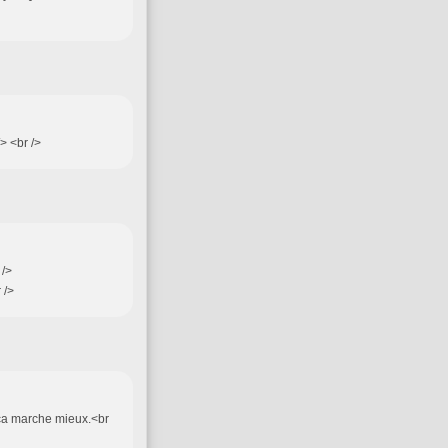
/> <br />
 />
 />
f ca marche mieux.<br