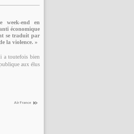
ce week-end en
 anti économique
t se traduit par
de la violence. »
i a toutefois bien
épublique aux élus
Air France