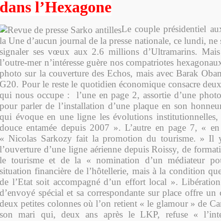
dans l’Hexagone
Le couple présidentiel aux
la Une d’aucun journal de la presse nationale, ce lundi, ne 
signaler ses vœux aux 2.6 millions d’Ultramarins. Mais
l’outre-mer n’intéresse guère nos compatriotes hexagonaux
photo sur la couverture des Echos, mais avec Barak Oba
G20. Pour le reste le quotidien économique consacre deux 
qui nous occupe : l’une en page 2, assortie d’une phot
pour parler de l’installation d’une plaque en son honneu
qui évoque en une ligne les évolutions institutionnelles,
douce entamée depuis 2007 ». L’autre en page 7, « en b
« Nicolas Sarkozy fait la promotion du tourisme. » Il 
l’ouverture d’une ligne aérienne depuis Roissy, de format
le tourisme et de la « nomination d’un médiateur pou
situation financière de l’hôtellerie, mais à la condition que
de l’Etat soit accompagné d’un effort local ». Libératio
d’envoyé spécial et sa correspondante sur place offre un
deux petites colonnes où l’on retient « le glamour » de Ca
son mari qui, deux ans après le LKP, refuse « l’int