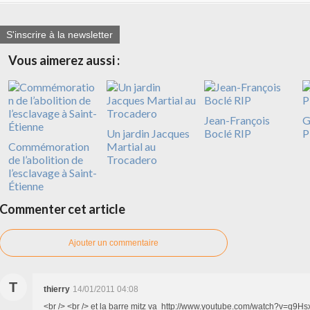
S'inscrire à la newsletter
Vous aimerez aussi :
Jean-François
G
Un jardin Jacques
Boclé RIP
P
Commémoration
Martial au
de l’abolition de
Trocadero
l’esclavage à Saint-
Étienne
Commenter cet article
Ajouter un commentaire
T
thierry
14/01/2011 04:08
<br /> <br /> et la barre mitz va http://www.youtube.com/watch?v=q9Hs