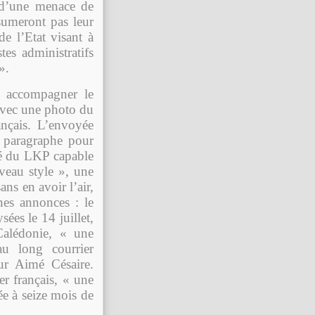
t d’une menace de
ssumeront pas leur
e l’Etat visant à
es administratifs
».
r accompagner le
avec une photo du
ançais. L’envoyée
n paragraphe pour
té du LKP capable
veau style », une
ns en avoir l’air,
ines annonces : le
ées le 14 juillet,
Calédonie, « une
au long courrier
ur Aimé Césaire.
er français, « une
ée à seize mois de