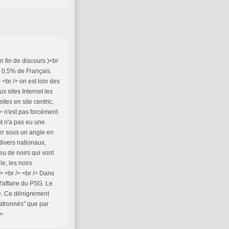
En fin de discours )<br
) 0,5% de Français.
 <br /> on est loin des
x sites Internet les
tes en site centric,
 /> n'est pas forcément
ent n'a pas eu une
mer sous un angle en
 divers nationaux,
eu de noirs qui vont
e, les noirs
> <br /> <br /> Dans
'affaire du PSG. Le
e. Ce dénigrement
patronnés" que par
/>