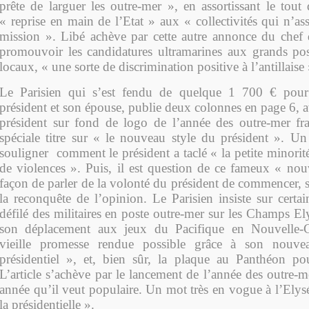
prête de larguer les outre-mer », en assortissant le tou
« reprise en main de l’Etat » aux « collectivités qui n’a
mission ». Libé achève par cette autre annonce du chef d
promouvoir les candidatures ultramarines aux grands post
locaux, « une sorte de discrimination positive à l’antillaise 
Le Parisien qui s’est fendu de quelque 1 700 € pou
président et son épouse, publie deux colonnes en page 6, 
président sur fond de logo de l’année des outre-mer fr
spéciale titre sur « le nouveau style du président ». U
souligner comment le président a taclé « la petite minori
de violences ». Puis, il est question de ce fameux « nou
façon de parler de la volonté du président de commencer, sa
la reconquête de l’opinion. Le Parisien insiste sur certa
défilé des militaires en poste outre-mer sur les Champs Elys
son déplacement aux jeux du Pacifique en Nouvelle-
vieille promesse rendue possible grâce à son nouve
présidentiel », et, bien sûr, la plaque au Panthéon po
L’article s’achève par le lancement de l’année des outre-m
année qu’il veut populaire. Un mot très en vogue à l’Elys
la présidentielle ».