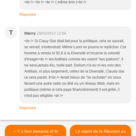
<br /> <br /> <br /> ( même brin )<br />
Répondre
T
thierry
28/02/2012 12:08
<br /> Si Clauy Siar était fait pour la politique, cela se saurait,
se verrait, s'entendrait. Même Lurel ne pourra le repêcher. Cet
homme a vendu le 92,6 à la Diversité et incarne la volonté
d'imager<br /> les Antillais comme les voient "ses patrons". Il
ne sera jamais élu, nulle part. Dolium n'a eu ni les voix des
Antillais, ni plus largement, celles de la Diversité, Claudy siar
ce sera pareil. Il<br /> ferait mieux de "se racheter" en nous
faisant une autre radio ou télé ou un réseau Web, mais en
politique (même si cela paye financièrement) il est grillé, il
n'est pas elligible.<br />
Répondre
< Y a bon banania et le
Le stand de la Réunion au