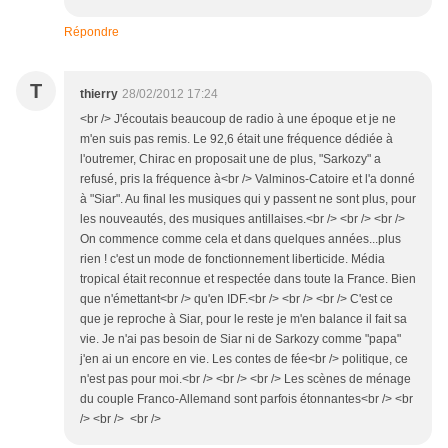
Répondre
T
thierry
28/02/2012 17:24
<br /> J'écoutais beaucoup de radio à une époque et je ne
m'en suis pas remis. Le 92,6 était une fréquence dédiée à
l'outremer, Chirac en proposait une de plus, "Sarkozy" a
refusé, pris la fréquence à<br /> Valminos-Catoire et l'a donné
à "Siar". Au final les musiques qui y passent ne sont plus, pour
les nouveautés, des musiques antillaises.<br /> <br /> <br />
On commence comme cela et dans quelques années...plus
rien ! c'est un mode de fonctionnement liberticide. Média
tropical était reconnue et respectée dans toute la France. Bien
que n'émettant<br /> qu'en IDF.<br /> <br /> <br /> C'est ce
que je reproche à Siar, pour le reste je m'en balance il fait sa
vie. Je n'ai pas besoin de Siar ni de Sarkozy comme "papa"
j'en ai un encore en vie. Les contes de fée<br /> politique, ce
n'est pas pour moi.<br /> <br /> <br /> Les scènes de ménage
du couple Franco-Allemand sont parfois étonnantes<br /> <br
/> <br /> <br />