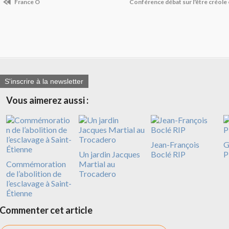
France Ô
Conférence débat sur l'être créole e
S'inscrire à la newsletter
Vous aimerez aussi :
Jean-François
G
Un jardin Jacques
Boclé RIP
P
Commémoration
Martial au
de l’abolition de
Trocadero
l’esclavage à Saint-
Étienne
Commenter cet article