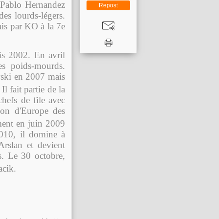
 Pablo Hernandez
Repost
es lourds-légers.
ais par KO à la 7e
is 2002. En avril
es poids-mourds.
owski en 2007 mais
l fait partie de la
chefs de file avec
ion d'Europe des
ent en juin 2009
2010, il domine à
rslan et devient
s. Le 30 octobre,
acik
.