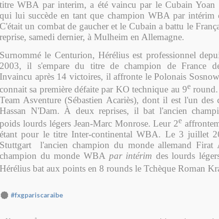
titre WBA par interim, a été vaincu par le Cubain Yoan
qui lui succède en tant que champion WBA par intérim d
C'était un combat de gaucher et le Cubain a battu le Franç
reprise, samedi dernier, à Mulheim en Allemagne.
Surnommé le Centurion, Hérélius est professionnel depu
2003, il s'empare du titre de champion de France d
Invaincu après 14 victoires, il affronte le Polonais Sosn
e
connait sa première défaite par KO technique au 9
round. I
Team Asventure (Sébastien Acariès), dont il est l'un des 
Hassan N'Dam. À deux reprises, il bat l'ancien champ
e
poids lourds légers Jean-Marc Monrose. Leur 2
affrontem
étant pour le titre Inter-continental WBA. Le 3 juillet 
Stuttgart l'ancien champion du monde allemand Firat A
champion du monde WBA
par intérim
des lourds léger
Hérélius bat aux points en 8 rounds le Tchèque Roman Kr
#fxgpariscaraibe