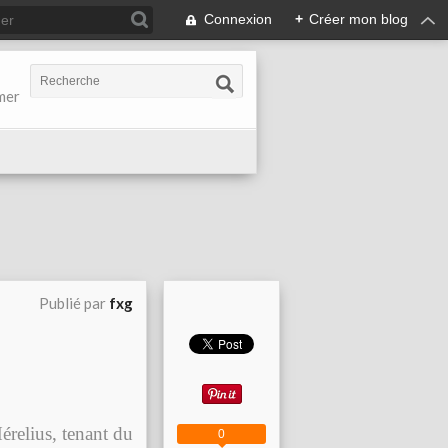
Connexion
+
Créer mon blog
-mer
Publié par
fxg
relius, tenant du
0