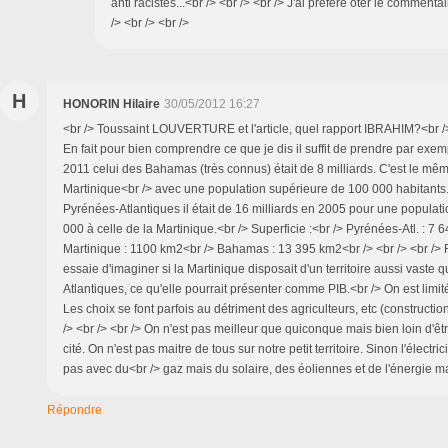
anti racistes...<br /> <br /> <br /> J'ai préféré ôter le commentai
/> <br /> <br />
H
HONORIN Hilaire
30/05/2012 16:27
<br /> Toussaint LOUVERTURE et l'article, quel rapport IBRAHIM?<br /> 
En fait pour bien comprendre ce que je dis il suffit de prendre par exem
2011 celui des Bahamas (très connus) était de 8 milliards. C'est le même
Martinique<br /> avec une population supérieure de 100 000 habitants
Pyrénées-Atlantiques il était de 16 milliards en 2005 pour une populat
000 à celle de la Martinique.<br /> Superficie :<br /> Pyrénées-Atl. : 7 
Martinique : 1100 km2<br /> Bahamas : 13 395 km2<br /> <br /> <br /> R
essaie d'imaginer si la Martinique disposait d'un territoire aussi vaste
Atlantiques, ce qu'elle pourrait présenter comme PIB.<br /> On est limité s
Les choix se font parfois au détriment des agriculteurs, etc (constructi
/> <br /> <br /> On n'est pas meilleur que quiconque mais bien loin d'êt
cité. On n'est pas maitre de tous sur notre petit territoire. Sinon l'électri
pas avec du<br /> gaz mais du solaire, des éoliennes et de l'énergie ma
Répondre