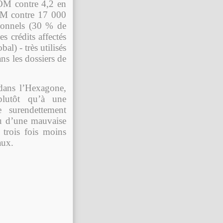
DOM contre 4,2 en
OM contre 17 000
rsonnels (30 % de
 crédits affectés
al) - très utilisés
ans les dossiers de
dans l’Hexagone,
plutôt qu’à une
 surendettement
u d’une mauvaise
trois fois moins
aux.