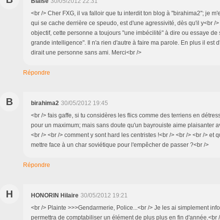
Blaise
30/05/2012 22:31
<br /> Cher FXG, il va falloir que tu interdit ton blog à "birahima2"; je 
qui se cache derrière ce speudo, est d'une agressivité, dès qu'il y<br 
objectif, cette personne a toujours "une imbécilité" à dire ou essaye de
grande intelligence". Il n'a rien d'autre à faire ma parole. En plus il est 
dirait une personne sans ami. Merci<br />
Répondre
B
birahima2
30/05/2012 19:45
<br /> fais gaffe, si tu considères les flics comme des terriens en détre
pour un maximum; mais sans doute qu'un bayrouiste aime plaisanter ave
<br /> <br /> comment y sont hard les centristes !<br /> <br /> <br /> et q
mettre face à un char soviétique pour l'empêcher de passer ?<br />
Répondre
H
HONORIN Hilaire
30/05/2012 19:21
<br /> Plainte >>>Gendarmerie, Police...<br /> Je les ai simplement info
permettra de comptabiliser un élément de plus plus en fin d'année.<br 