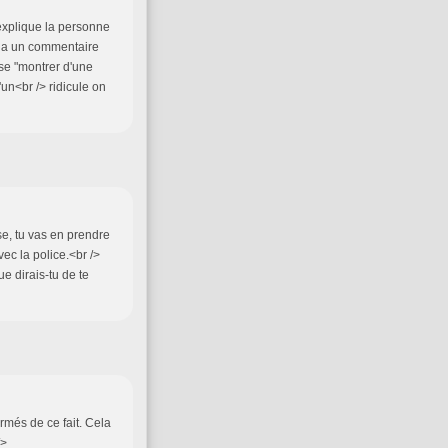
m'explique la personne
/> a un commentaire
 se "montrer d'une
d'un<br /> ridicule on
sse, tu vas en prendre
c la police.<br />
ue dirais-tu de te
rmés de ce fait. Cela
/>