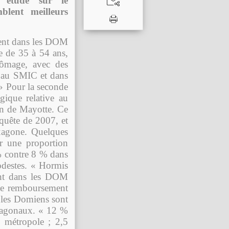
e étude sur le
lent meilleurs
ment dans les DOM
e de 35 à 54 ans,
hômage, avec des
x au SMIC et dans
 » Pour la seconde
gique relative au
on de Mayotte. Ce
nquête de 2007, et
exagone. Quelques
r une proportion
 % contre 8 % dans
destes. « Hormis
ent dans les DOM
 de remboursement
, les Domiens sont
exagonaux. « 12 %
 métropole ; 2,5