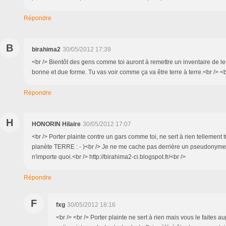
Répondre
B
birahima2
30/05/2012 17:39
<br /> Bientôt des gens comme toi auront à remettre un inventaire de l
bonne et due forme. Tu vas voir comme ça va être terre à terre.<br /> <b
Répondre
H
HONORIN Hilaire
30/05/2012 17:07
<br /> Porter plainte contre un gars comme toi, ne sert à rien tellement 
planète TERRE : - )<br /> Je ne me cache pas derrière un pseudonyme p
n'importe quoi.<br /> http://birahima2-ci.blogspot.fr/<br />
Répondre
F
fxg
30/05/2012 18:16
<br /> <br /> Porter plainte ne sert à rien mais vous le faites 