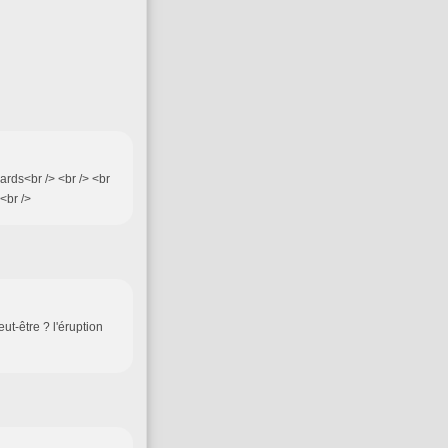
ards<br /> <br /> <br
)<br />
ut-être ? l'éruption