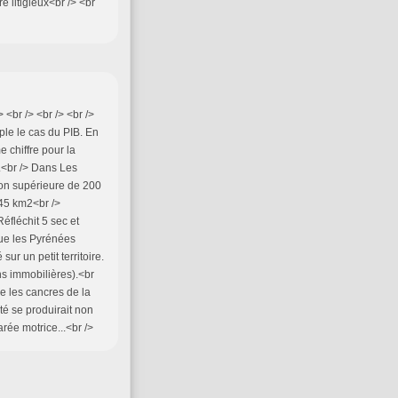
re litigieux<br /> <br
<br /> <br /> <br />
ple le cas du PIB. En
 chiffre pour la
.<br /> Dans Les
ion supérieure de 200
645 km2<br />
éfléchit 5 sec et
 que les Pyrénées
ur un petit territoire.
ons immobilières).<br
re les cancres de la
cité se produirait non
rée motrice...<br />