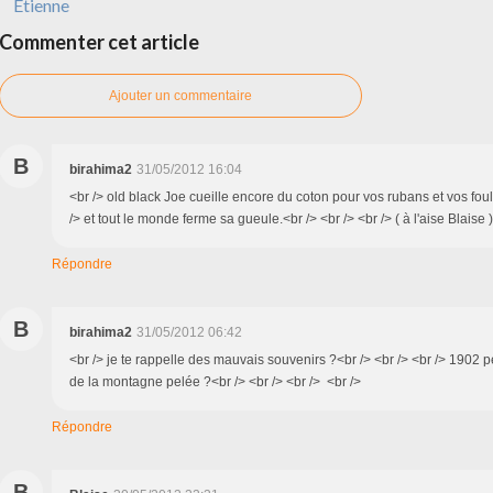
Étienne
Commenter cet article
Ajouter un commentaire
B
birahima2
31/05/2012 16:04
<br /> old black Joe cueille encore du coton pour vos rubans et vos foul
/> et tout le monde ferme sa gueule.<br /> <br /> <br /> ( à l'aise Blaise 
Répondre
B
birahima2
31/05/2012 06:42
<br /> je te rappelle des mauvais souvenirs ?<br /> <br /> <br /> 1902 pe
de la montagne pelée ?<br /> <br /> <br /> <br />
Répondre
B