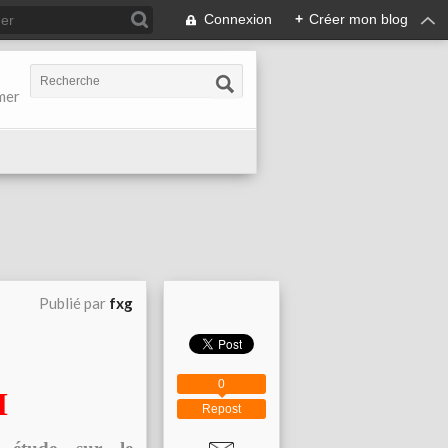
Connexion
+
Créer mon blog
-mer
Publié par
fxg
0
M
Repost