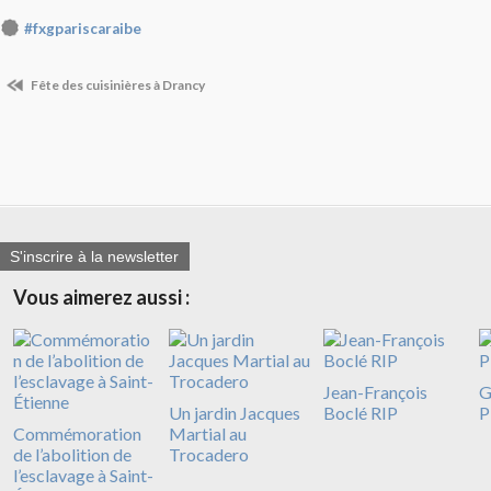
#fxgpariscaraibe
Fête des cuisinières à Drancy
S'inscrire à la newsletter
Vous aimerez aussi :
Jean-François
G
Un jardin Jacques
Boclé RIP
P
Commémoration
Martial au
de l’abolition de
Trocadero
l’esclavage à Saint-