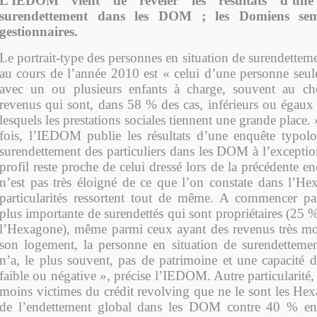
L’IEDOM vient de révéler les résultats d’un
surendettement dans les DOM ; les Domiens semb
gestionnaires.
Le portrait-type des personnes en situation de surendette
au cours de l’année 2010 est « celui d’une personne seul
avec un ou plusieurs enfants à charge, souvent au c
revenus qui sont, dans 58 % des cas, inférieurs ou égau
lesquels les prestations sociales tiennent une grande place.
fois, l’IEDOM publie les résultats d’une enquête typolo
surendettement des particuliers dans les DOM à l’excepti
profil reste proche de celui dressé lors de la précédente e
n’est pas très éloigné de ce que l’on constate dans l’H
particularités ressortent tout de même. A commencer pa
plus importante de surendettés qui sont propriétaires (25
l’Hexagone), même parmi ceux ayant des revenus très mo
son logement, la personne en situation de surendettem
n’a, le plus souvent, pas de patrimoine et une capacité
faible ou négative », précise l’IEDOM. Autre particularité
moins victimes du crédit revolving que ne le sont les H
de l’endettement global dans les DOM contre 40 % en