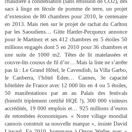
chaudière à condensation (sans émission de CO2), des
sacs à linge en fécule de pomme de terre, un projet
d’extension de 80 chambres pour 2010, le centenaire
en 2013. Mais rien sur le projet de rachat du Carlton
par les Saoudiens… Gitte Harder-Pecqueux annonce
pour le Martinez et ses 412 chambres en 5 étoiles 50
millions engagés dont 5 en 2010 pour 36 chambres et
une suite de 1000 m2. Têtes de lit matelassées et
couvre-lits cousus de fil d’or… Mais la liste ne s’arrête
pas là : Le Grand Hôtel, le Cavendish, la Villa Garbo,
le Canberra, l’hôtel Eden… Cannes, 3e capacité
hôtelière de France avec 12 000 lits en 4 ou 5 étoiles,
50 manifestations par an au Palais des festivals
(bientôt triplement certifié HQE !), 300 000 visiteurs
accrédités, 19 000 emplois et… 925 millions d’euros
de retombées économiques. « Notre village mondial
cannois construit sa nouvelle marque », insiste David
Lisnard. En 2010, hommage à Orson Welles avec «