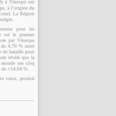
és à Vinexpo ont
pe, à l’origine du
acune). La Région
budget.
promise pour les
e est le premier
ncée par Vinexpo
 de 4,76 % entre
 de bataille pour
ude révèle que la
 monde ces cinq
nt de +14.04 %.
hum vieux, produit