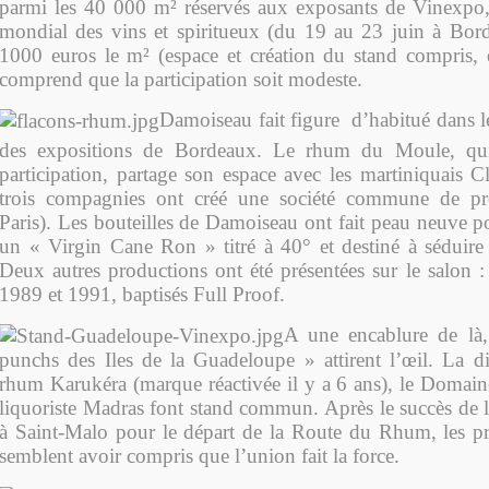
parmi les 40 000 m² réservés aux exposants de Vinexpo,
mondial des vins et spiritueux (du 19 au 23 juin à Bor
1000 euros le m² (espace et création du stand compris,
comprend que la participation soit modeste.
Damoiseau fait figure d’habitué dans l
des expositions de Bordeaux. Le rhum du Moule, qu
participation, partage son espace avec les martiniquais C
trois compagnies ont créé une société commune de p
Paris). Les bouteilles de Damoiseau ont fait peau neuve 
un « Virgin Cane Ron » titré à 40° et destiné à séduire
Deux autres productions ont été présentées sur le salon :
1989 et 1991, baptisés Full Proof.
A une encablure de là
punchs des Iles de la Guadeloupe » attirent l’œil. La dist
rhum Karukéra (marque réactivée il y a 6 ans), le Domaine
liquoriste Madras font stand commun. Après le succès de 
à Saint-Malo pour le départ de la Route du Rhum, les p
semblent avoir compris que l’union fait la force.