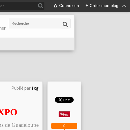
Connexion
+
Créer mon blog
-mer
Publié par
fxg
EXPO
ums de Guadeloupe
0