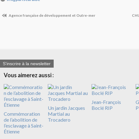
Agence française de développement et Outre-mer
CHU
S'inscrire à la newsletter
Vous aimerez aussi :
Jean-François
G
Un jardin Jacques
Boclé RIP
P
Commémoration
Martial au
de l’abolition de
Trocadero
l’esclavage à Saint-
Étienne