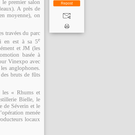
 le premier salon
Repost
deaux). A près de
 en moyenne), on
es travées du parc
e
i en est à sa 5
lément et JM (les
romotion basée à
pour Vinexpo avec
 les anglophones.
 des bruts de fûts
, les « Rhums et
illerie Bielle, le
 de Séverin et le
l’opération menée
roducteurs locaux