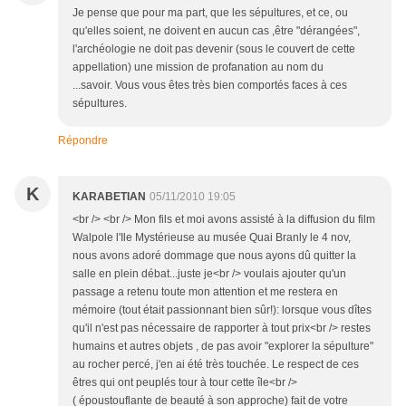
Je pense que pour ma part, que les sépultures, et ce, ou
qu'elles soient, ne doivent en aucun cas ,être "dérangées",
l'archéologie ne doit pas devenir (sous le couvert de cette
appellation) une mission de profanation au nom du
...savoir. Vous vous êtes très bien comportés faces à ces
sépultures.
Répondre
K
KARABETIAN
05/11/2010 19:05
<br /> <br /> Mon fils et moi avons assisté à la diffusion du film
Walpole l'Ile Mystérieuse au musée Quai Branly le 4 nov,
nous avons adoré dommage que nous ayons dû quitter la
salle en plein débat...juste je<br /> voulais ajouter qu'un
passage a retenu toute mon attention et me restera en
mémoire (tout était passionnant bien sûr!): lorsque vous dîtes
qu'il n'est pas nécessaire de rapporter à tout prix<br /> restes
humains et autres objets , de pas avoir "explorer la sépulture"
au rocher percé, j'en ai été très touchée. Le respect de ces
êtres qui ont peuplés tour à tour cette île<br />
( époustouflante de beauté à son approche) fait de votre