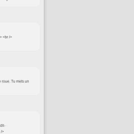
> <br />
le roue. Tu mets un
ktX-
 />