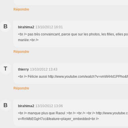
Répondre
B
birahima2
13/10/2012 16:01
<br /> pas très convaincant, parce que sur les photos, les filles, elles p
mariée.<br />
Répondre
T
thierry
13/10/2012 13:43
<br /> Félicie aussi http://www.youtube.com/watch?v=vmW44d1PPho&fe
Répondre
B
birahima2
13/10/2012 13:06
<br /> manque plus que Raoul :<br /> <br /> <br /> http://www.youtube
v=RnWbEGgH7cc&feature=player_embedded<br />