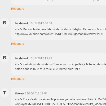
Répondre
B
birahima2
15/10/2012 06:44
<br /> Debout là-dedans !<br /> <br /> <br /> Babylon Circus <br /> <br /
http://www.youtube.com/watch?v=KLKMi88A0tg&feature=fvwrel<br />
Répondre
B
birahima2
13/10/2012 19:23
<br /> niet.<br /> <br /> <br /> Chez nous, on appelle ça le bâton dans 
bâton dans la roue et la roue, elle tourne plus.<br />
Répondre
T
thierry
13/10/2012 19:03
<br /> Et ça c'est convaicant http://www.youtube.com/watch?v=K_Da5V
w&playnext=1&list=PL5001E22D93EAF2D5&feature=results_video<br