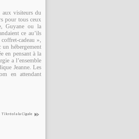
aux visiteurs du
irs pour tous ceux
pe, Guyane ou la
daient ce au’ils
 coffret-cadeau »,
ec un hébergement
e en pensant à la
argie a l’ensemble
dique Jeanne. Les
com en attendant
Ti kréol a la Cigale