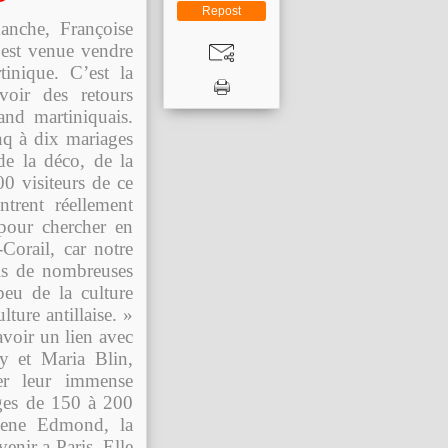
Repost
anche, Françoise
 est venue vendre
inique. C’est la
oir des retours
tand martiniquais.
inq à dix mariages
de la déco, de la
 visiteurs de ce
trent réellement
 pour chercher en
Corail, car notre
puis de nombreuses
eu de la culture
ture antillaise. »
avoir un lien avec
y et Maria Blin,
ser leur immense
ages de 150 à 200
lene Edmond, la
enir a Paris. Elle