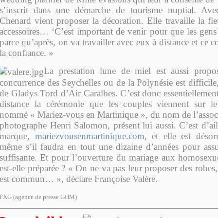
s’inscrit dans une démarche de tourisme nuptial. Ave
Chenard vient proposer la décoration. Elle travaille la fleu
accessoires… ‘C’est important de venir pour que les gens
parce qu’après, on va travailler avec eux à distance et ce c
la confiance. »
La prestation lune de miel est aussi pro
concurrence des Seychelles ou de la Polynésie est difficile
de Gladys Tord d’Air Caraïbes. C’est donc essentiellement
distance la cérémonie que les couples viennent sur le
nommé « Mariez-vous en Martinique », du nom de l’associa
photographe Henri Salomon, présent lui aussi. C’est d’ai
marque,
mariezvousenmartinique.com
, et elle est déso
même s’il faudra en tout une dizaine d’années pour assu
suffisante. Et pour l’ouverture du mariage aux homosexue
est-elle préparée ? « On ne va pas leur proposer des robes, 
est commun… », déclare Françoise Valère.
FXG (agence de presse GHM)