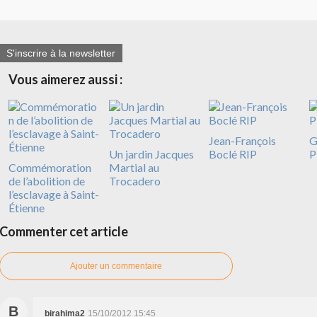
S'inscrire à la newsletter
Vous aimerez aussi :
Jean-François
G
Un jardin Jacques
Boclé RIP
P
Commémoration
Martial au
de l’abolition de
Trocadero
l’esclavage à Saint-
Étienne
Commenter cet article
Ajouter un commentaire
B
birahima2
15/10/2012 15:45