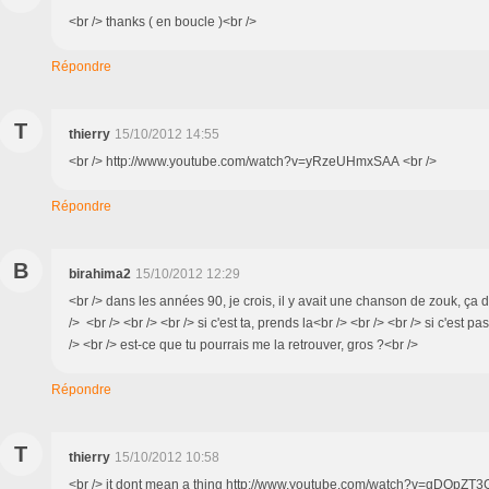
<br /> thanks ( en boucle )<br />
Répondre
T
thierry
15/10/2012 14:55
<br /> http://www.youtube.com/watch?v=yRzeUHmxSAA <br />
Répondre
B
birahima2
15/10/2012 12:29
<br /> dans les années 90, je crois, il y avait une chanson de zouk, ça di
/> <br /> <br /> <br /> si c'est ta, prends la<br /> <br /> <br /> si c'est pas
/> <br /> est-ce que tu pourrais me la retrouver, gros ?<br />
Répondre
T
thierry
15/10/2012 10:58
<br /> it dont mean a thing http://www.youtube.com/watch?v=qDQpZT3