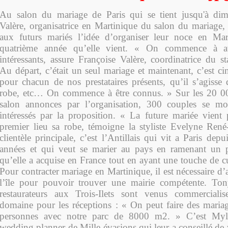
Au salon du mariage de Paris qui se tient jusqu'à dim
Valère, organisatrice en Martinique du salon du mariage,
aux futurs mariés l’idée d’organiser leur noce en Mart
quatrième année qu’elle vient. « On commence à av
intéressants, assure Françoise Valère, coordinatrice du s
Au départ, c’était un seul mariage et maintenant, c’est c
pour chacun de nos prestataires présents, qu’il s’agisse 
robe, etc… On commence à être connus. » Sur les 20 000
salon annonces par l’organisation, 300 couples se mon
intéressés par la proposition. « La future mariée vient
premier lieu sa robe, témoigne la styliste Evelyne René-
clientèle principale, c’est l’Antillais qui vit a Paris de
années et qui veut se marier au pays en ramenant un p
qu’elle a acquise en France tout en ayant une touche de cul
Pour contracter mariage en Martinique, il est nécessaire d’
l’île pour pouvoir trouver une mairie compétente. Ton
restaurateurs aux Trois-Ilets sont venus commerciali
domaine pour les réceptions : « On peut faire des mari
personnes avec notre parc de 8000 m2. » C’est My
wedding planner de Mille évasions qui leur a conseillé de v