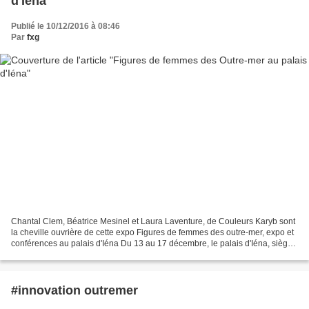
d'Iéna
Publié le 10/12/2016 à 08:46
Par
fxg
Chantal Clem, Béatrice Mesinel et Laura Laventure, de Couleurs Karyb sont
la cheville ouvrière de cette expo Figures de femmes des outre-mer, expo et
conférences au palais d'Iéna Du 13 au 17 décembre, le palais d'Iéna, siège
du Conseil économique, social...
#innovation outremer