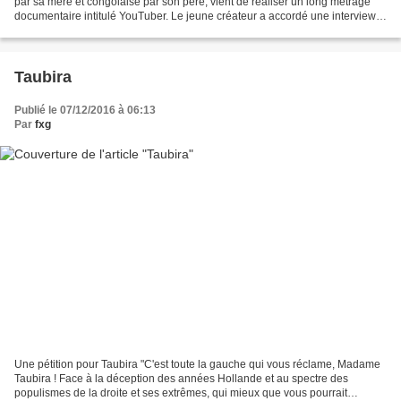
par sa mère et congolaise par son père, vient de réaliser un long métrage
documentaire intitulé YouTuber. Le jeune créateur a accordé une interview à
France-Antilles à l'issue...
Taubira
Publié le 07/12/2016 à 06:13
Par
fxg
Une pétition pour Taubira "C'est toute la gauche qui vous réclame, Madame
Taubira ! Face à la déception des années Hollande et au spectre des
populismes de la droite et ses extrêmes, qui mieux que vous pourrait