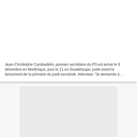
Jean-Christophe Cambadélis, premier secrétaire du PS est arrivé le 9
décembre en Martinique, puis le 11 en Guadeloupe, juste avant le
lancement de la primaire du parti socialiste. Interview. "Je demande à
Macron et Mélenchon de participer à la primaire"...