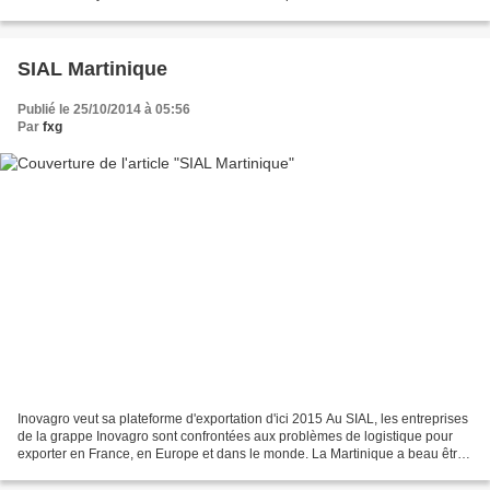
Lenny Kravitz, avec qui il s'était...
SIAL Martinique
Publié le 25/10/2014 à 05:56
Par
fxg
Inovagro veut sa plateforme d'exportation d'ici 2015 Au SIAL, les entreprises
de la grappe Inovagro sont confrontées aux problèmes de logistique pour
exporter en France, en Europe et dans le monde. La Martinique a beau être
une région française, elle...