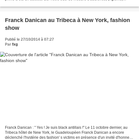
l'audience n'a pas cessé de progresser...
Franck Danican au Tribeca à New York, fashion
show
Publié le 27/10/2014 à 07:27
Par
fxg
Franck Danican : " Yes ! Je suis black antillais !" Le 11 octobre dernier, au
Tribeca hôtel de New York, le Guadeloupéen Franck Danican a encore
déclenché l'hystérie des fashion' s victims en présence d'un invité d'honneur