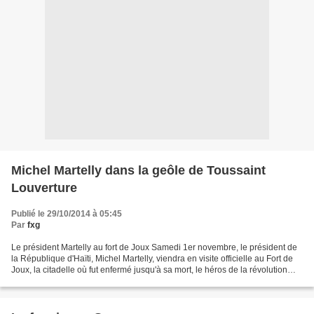
Michel Martelly dans la geôle de Toussaint
Louverture
Publié le 29/10/2014 à 05:45
Par
fxg
Le président Martelly au fort de Joux Samedi 1er novembre, le président de
la République d'Haïti, Michel Martelly, viendra en visite officielle au Fort de
Joux, la citadelle où fut enfermé jusqu'à sa mort, le héros de la révolution
française à Saint-Domingue....