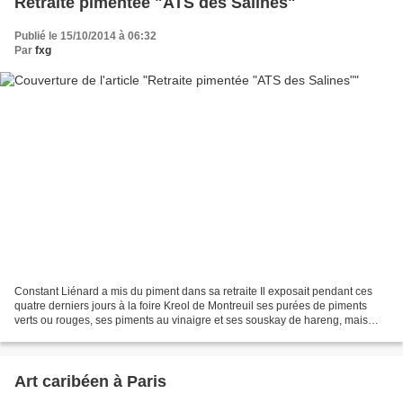
Retraite pimentée "ATS des Salines"
Publié le 15/10/2014 à 06:32
Par
fxg
Constant Liénard a mis du piment dans sa retraite Il exposait pendant ces
quatre derniers jours à la foire Kreol de Montreuil ses purées de piments
verts ou rouges, ses piments au vinaigre et ses souskay de hareng, mais
aussi des cageots de légumes frais...
Art caribéen à Paris