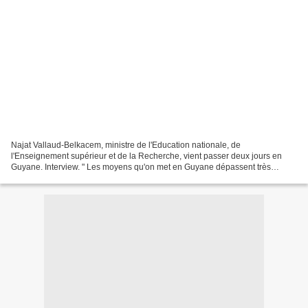
Najat Vallaud-Belkacem, ministre de l'Education nationale, de
l'Enseignement supérieur et de la Recherche, vient passer deux jours en
Guyane. Interview. " Les moyens qu'on met en Guyane dépassent très
largement ce qu'on fait dans le reste du territoire...