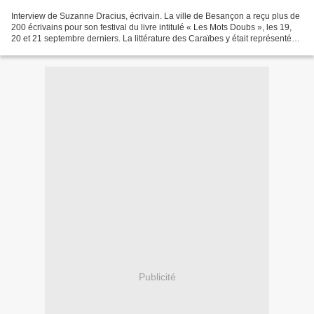
Interview de Suzanne Dracius, écrivain. La ville de Besançon a reçu plus de
200 écrivains pour son festival du livre intitulé « Les Mots Doubs », les 19,
20 et 21 septembre derniers. La littérature des Caraïbes y était représentée,
avec Suzanne Dracius...
Publicité