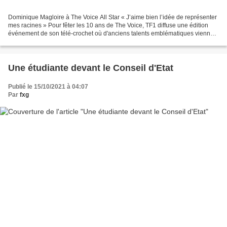
Dominique Magloire à The Voice All Star « J’aime bien l’idée de représenter
mes racines » Pour fêter les 10 ans de The Voice, TF1 diffuse une édition
événement de son télé-crochet où d'anciens talents emblématiques viennent
retenter leur chance devant...
Une étudiante devant le Conseil d'Etat
Publié le 15/10/2021 à 04:07
Par
fxg