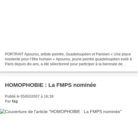
PORTRAIT Apourou, artiste-peintre, Guadeloupéen et Parisien « Une place
insolente pour l’être humain » Apourou, jeune peintre guadeloupéen exilé à
Paris depuis dix ans, a été sélectionné pour participer à la biennale de
Florence, fin 2007. (Les photos...
HOMOPHOBIE : La FMPS nominée
Publié le 05/02/2007 à 16:38
Par
fxg