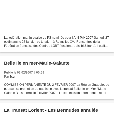
La fédération martiniquaise du PS nominée pour l’Anti-Prix 2007 Samedi 27
et dimanche 28 janvier, se tenaient à Reims les XVe Rencontres de la
Fédération française des Centres LGBT (lesbiens, gais, bi & trans). Il était
notamment question de retenir une...
Belle Ile en mer-Marie-Galante
Publié le 03/02/2007 à 00:59
Par
fxg
COMMISSION PERMANENTE DU 2 FEVRIER 2007 La Région Guadeloupe
poursuit sa promotion du nautisme avec la transat Belle-Ile-en-Mer / Marie-
Galante Basse-terre, le 2 février 2007 – La commission permanente, réunie
ce jour pour la première fois en 2007 à l’Hôtel...
La Transat Lorient - Les Bermudes annulée