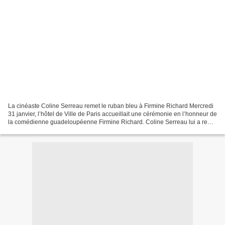
La cinéaste Coline Serreau remet le ruban bleu à Firmine Richard Mercredi
31 janvier, l’hôtel de Ville de Paris accueillait une cérémonie en l’honneur de
la comédienne guadeloupéenne Firmine Richard. Coline Serreau lui a remis
la médaille du Mérite, tout...