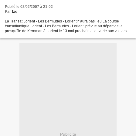
Publié le 02/02/2007 à 21:02
Par
fxg
La Transat Lorient - Les Bermudes - Lorient n'aura pas lieu La course
transatlantique Lorient - Les Bermudes - Lorient, prévue au départ de la
presqu’île de Keroman à Lorient le 13 mai prochain et ouverte aux voiliers
de 40 à 60 pieds Open menés en équipage,...
Publicité