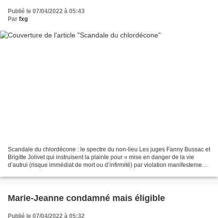
Publié le 07/04/2022 à 05:43
Par
fxg
Scandale du chlordécone : le spectre du non-lieu Les juges Fanny Bussac et
Brigitte Jolivet qui instruisent la plainte pour « mise en danger de la vie
d’autrui (risque immédiat de mort ou d’infirmité) par violation manifestement
délibérée d’une obligation...
Marie-Jeanne condamné mais éligible
Publié le 07/04/2022 à 05:32