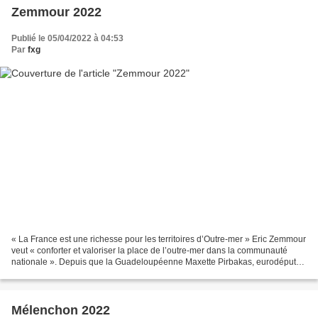
Zemmour 2022
Publié le 05/04/2022 à 04:53
Par
fxg
« La France est une richesse pour les territoires d’Outre-mer » Eric Zemmour
veut « conforter et valoriser la place de l’outre-mer dans la communauté
nationale ». Depuis que la Guadeloupéenne Maxette Pirbakas, eurodéputée
ex-RN, a rejoint Eric Zemmour,...
Mélenchon 2022