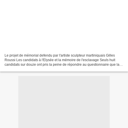
Le projet de mémorial defendu par l'artiste sculpteur martiniquais Gilles
Roussi Les candidats à l'Elysée et la mémoire de l'esclavage Seuls huit
candidats sur douze ont pris la peine de répondre au questionnaire que la
Fondation Mémoire de l’esclavage,...