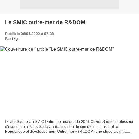
Le SMIC outre-mer de R&DOM
Publié le 06/04/2022 à 07:38
Par
fxg
Olivier Sudrie Un SMIC Outre-mer majoré de 20 % Olivier Sudrie, professeur
d’économie à Paris-Saclay, a réalisé pour le compte du think tank «
République et développement Outre-mer » (R&DOM) une étude visant à
chiffrer le coût et à mesurer les bénéfices...