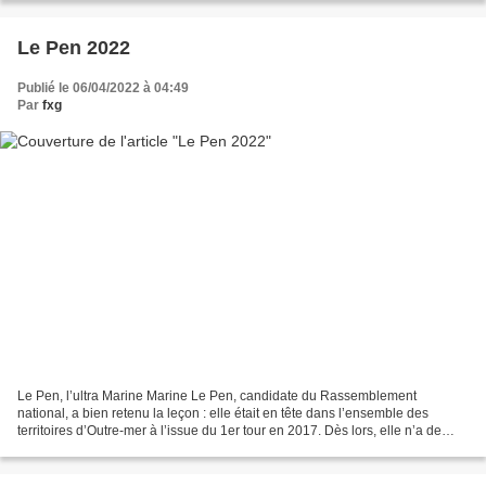
Le Pen 2022
Publié le 06/04/2022 à 04:49
Par
fxg
Le Pen, l’ultra Marine Marine Le Pen, candidate du Rassemblement
national, a bien retenu la leçon : elle était en tête dans l’ensemble des
territoires d’Outre-mer à l’issue du 1er tour en 2017. Dès lors, elle n’a de
cesse, lors de cette campagne de labourer...