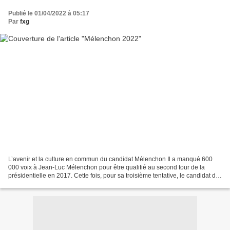
Publié le 01/04/2022 à 05:17
Par
fxg
L’avenir et la culture en commun du candidat Mélenchon Il a manqué 600
000 voix à Jean-Luc Mélenchon pour être qualifié au second tour de la
présidentielle en 2017. Cette fois, pour sa troisième tentative, le candidat de
la France Insoumise et de l’Union...