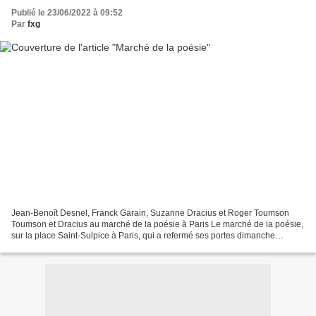
Publié le 23/06/2022 à 09:52
Par
fxg
Jean-Benoît Desnel, Franck Garain, Suzanne Dracius et Roger Toumson
Toumson et Dracius au marché de la poésie à Paris Le marché de la poésie,
sur la place Saint-Sulpice à Paris, qui a refermé ses portes dimanche
dernier, a accueilli l’universitaire guadeloupéen,...