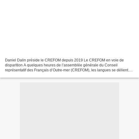
Daniel Dalin préside le CREFOM depuis 2019 Le CREFOM en voie de
disparition A quelques heures de l’assemblée générale du Conseil
représentatif des Français d’Outre-mer (CREFOM), les langues se délient.
Alors que certains de ses membres veulent le faire...