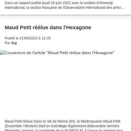
Dans un rapport publié jeudi 16 juin 2022 avec le soutien d'Amnesty
International, la section française de l'Observatoire international des prisons
(OIP) dresse un bilan sévère...
Maud Petit réélue dans l'Hexagone
Publié le 21/06/2022 à 12:35
Par
fxg
Maud Petit réélue Dans le Val de Marne (94), la Martiniquaise Maud Petit
(Ensemble ! Modem) était en ballottage légèrement défavorable derrière
Mirabelle Lemaire, la candidate de la NUPES/LFI, à l’issue du premier tour.