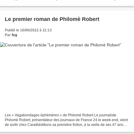
a chargé l’avocat martiniquais Alex...
Le premier roman de Philomè Robert
Publié le 16/06/2022 à 11:13
Par
fxg
Les « Vagabondages éphémères » de Philomè Robert Le journaliste
Philomè Robert, présentateur des journaux de France 24 le week-end, vient
de sortir chez Caraïbéditions sa première fiction, à la veille de ses 47 ans.
L’ancien reporter de Radio Vision 2000...