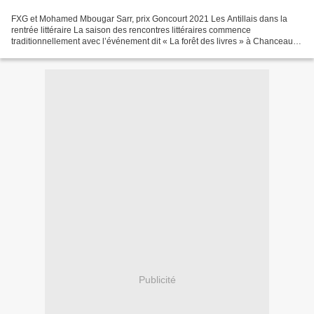
FXG et Mohamed Mbougar Sarr, prix Goncourt 2021 Les Antillais dans la
rentrée littéraire La saison des rencontres littéraires commence
traditionnellement avec l’événement dit « La forêt des livres » à Chanceaux-
près-Loches dans la proche banlieue de...
Publicité