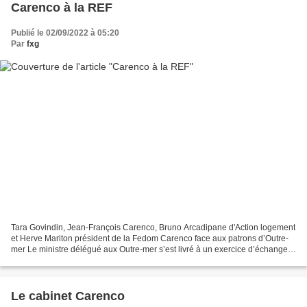
Carenco à la REF
Publié le 02/09/2022 à 05:20
Par
fxg
Tara Govindin, Jean-François Carenco, Bruno Arcadipane d'Action logement
et Herve Mariton président de la Fedom Carenco face aux patrons d’Outre-
mer Le ministre délégué aux Outre-mer s’est livré à un exercice d’échange
avec les représentants ultramarins...
Le cabinet Carenco