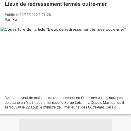
Lieux de redressement fermés outre-mer
Publié le 30/08/2022 à 07:26
Par
fxg
Darmanin veut de maisons de redressement en Outre-mer « Il n’y aura pas
de bagne en Martinique », lui répond Serge Létchimy. Depuis Mayotte, où il
se trouvait le 22 août, le ministre de l’Intérieur et des Outre-mer, Gérald
Darmanin, a proposé la mise...