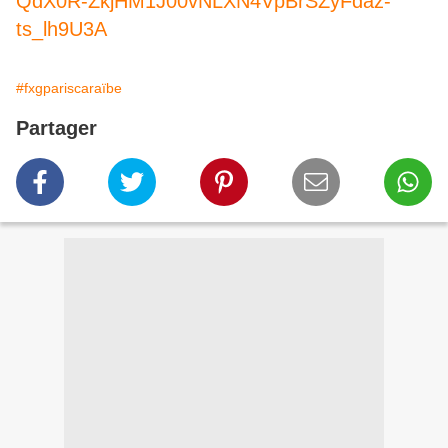
QdX0R-ZkjHM1J00vNLXN4VpBrSZyFdaz-
ts_lh9U3A
#fxgpariscaraïbe
Partager