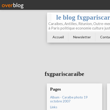
le blog fxgparisca
Caraibes, Antilles, Réunion, Outre-mer
à Paris politique economie culture jus
Accueil
Newsletter
Conta
fxgpariscaraibe
Pages
Album - Caraibe photo 19
octobre 2007
Links