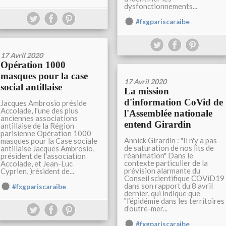
dysfonctionnements...
#fxgpariscaraibe
17 Avril 2020
Opération 1000
masques pour la case
17 Avril 2020
social antillaise
La mission
d'information CoVid de
Jacques Ambrosio préside
Accolade, l'une des plus
l'Assemblée nationale
anciennes associations
entend Girardin
antillaise de la Région
parisienne Opération 1000
Annick Girardin : "Il n'y a pas
masques pour la Case sociale
de saturation de nos lits de
antillaise Jacques Ambrosio,
réanimation" Dans le
président de l'association
contexte particulier de la
Accolade, et Jean-Luc
prévision alarmante du
Cyprien, )résident de...
Conseil scientifique COViD19
dans son rapport du 8 avril
#fxgpariscaraibe
dernier, qui indique que
"l’épidémie dans les territoires
d’outre-mer...
#fxgpariscaraibe