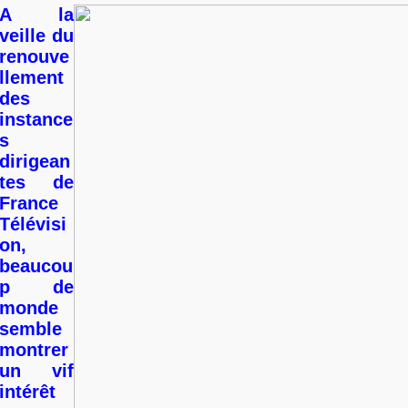
A la
veille du
renouve
llement
des
instance
s
dirigean
tes de
France
Télévisi
on,
beaucou
p de
monde
semble
montrer
un vif
intérêt