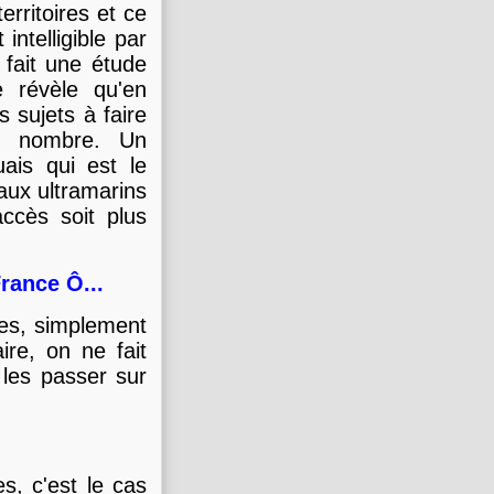
rritoires et ce
ntelligible par
fait une étude
e révèle qu'en
s sujets à faire
nd nombre. Un
ais qui est le
aux ultramarins
accès soit plus
France Ô...
nes, simplement
e, on ne fait
les passer sur
, c'est le cas