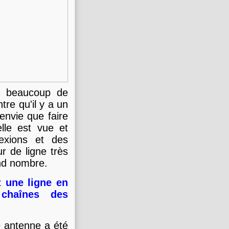
et beaucoup de
re qu'il y a un
 envie que faire
lle est vue et
flexions et des
ur de ligne très
and nombre.
t une ligne en
chaînes des
e antenne a été