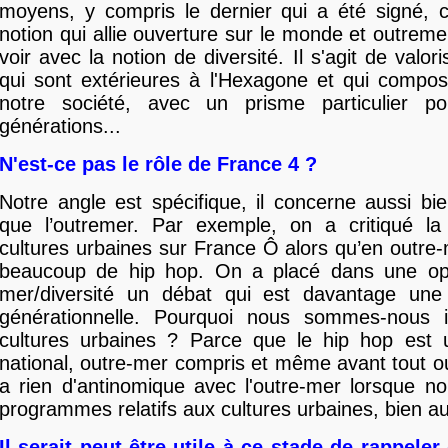
moyens, y compris le dernier qui a été signé, c
notion qui allie ouverture sur le monde et outreme
voir avec la notion de diversité. Il s'agit de valori
qui sont extérieures à l'Hexagone et qui compos
notre société, avec un prisme particulier p
générations...
N'est-ce pas le rôle de France 4 ?
Notre angle est spécifique, il concerne aussi bi
que l’outremer. Par exemple, on a critiqué l
cultures urbaines sur France Ô alors qu’en outre
beaucoup de hip hop. On a placé dans une opp
mer/diversité un débat qui est davantage une
générationnelle. Pourquoi nous sommes-nous 
cultures urbaines ? Parce que le hip hop es
national, outre-mer compris et même avant tout out
a rien d'antinomique avec l'outre-mer lorsque n
programmes relatifs aux cultures urbaines, bien au
Il serait peut-être utile à ce stade de rappeler