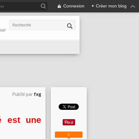
Connexion
+
Créer mon blog
-mer
Publié par
fxg
té est une
0