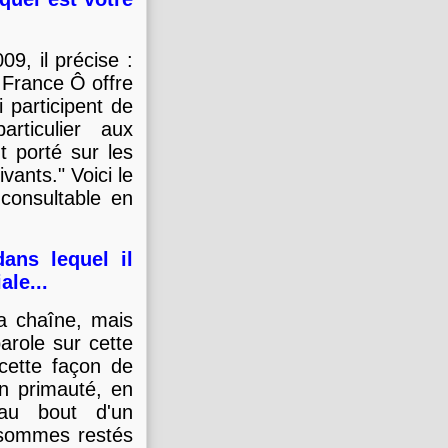
9, il précise :
, France Ô offre
 participent de
rticulier aux
t porté sur les
vants." Voici le
 consultable en
ans lequel il
ale...
 la chaîne, mais
parole sur cette
cette façon de
en primauté, en
t au bout d'un
 sommes restés