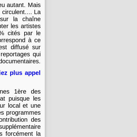
 eu autant. Mais
circulent.... La
sur la chaîne
er les artistes
% cités par le
correspond à ce
st diffusé sur
 reportages qui
 documentaires.
iez plus appel
?
înes 1ère des
at puisque les
ur local et une
 des programmes
ntribution des
l supplémentaire
s forcément la