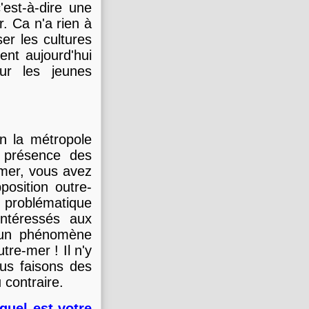
'est-à-dire une
r. Ca n'a rien à
ser les cultures
ent aujourd'hui
our les jeunes
en la métropole
a présence des
-mer, vous avez
osition outre-
 problématique
intéressés aux
t un phénomène
re-mer ! Il n'y
ous faisons des
 contraire.
 quel est votre