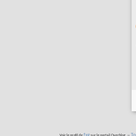
fxg
To
Voir le profil de
sur le portail Overblog