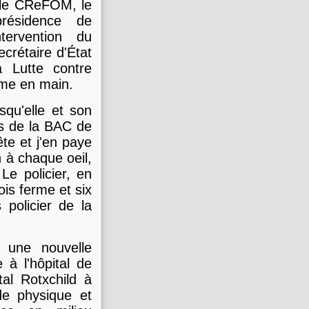
é le CReFOM, le
résidence de
tervention du
crétaire d'État
 Lutte contre
dame en main.
qu'elle et son
ais de la BAC de
te et j'en paye
n à chaque oeil,
 Le policier, en
is ferme et six
 policier de la
 une nouvelle
 à l'hôpital de
tal Rotxchild à
de physique et