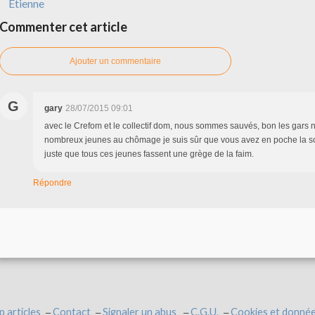
Étienne
Commenter cet article
Ajouter un commentaire
G
gary
28/07/2015 09:01
avec le Crefom et le collectif dom, nous sommes sauvés, bon les gars
nombreux jeunes au chômage je suis sûr que vous avez en poche la so
juste que tous ces jeunes fassent une grège de la faim.
Répondre
p articles
Contact
Signaler un abus
C.G.U.
Cookies et donnée