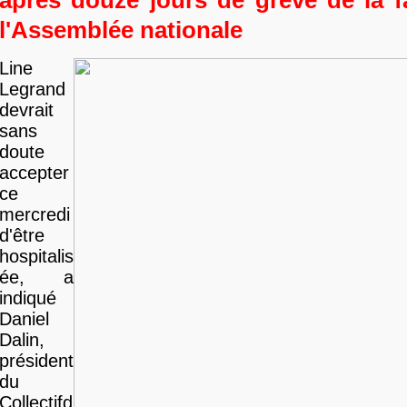
après douze jours de grève de la 
l'Assemblée nationale
Line
Legrand
devrait
sans
doute
accepter
ce
mercredi
d'être
hospitalis
ée, a
indiqué
Daniel
Dalin,
président
du
Collectifd