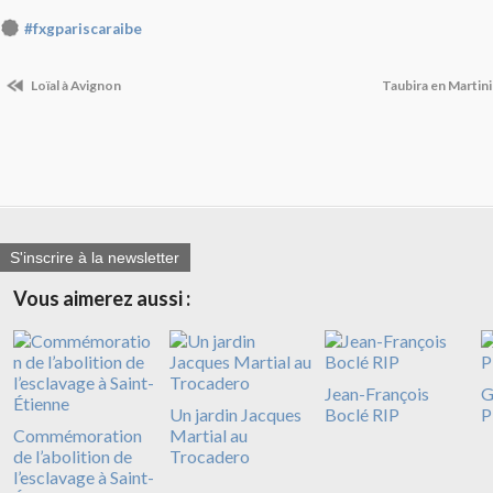
#fxgpariscaraibe
Loïal à Avignon
Taubira en Martin
S'inscrire à la newsletter
Vous aimerez aussi :
Jean-François
G
Un jardin Jacques
Boclé RIP
P
Commémoration
Martial au
de l’abolition de
Trocadero
l’esclavage à Saint-