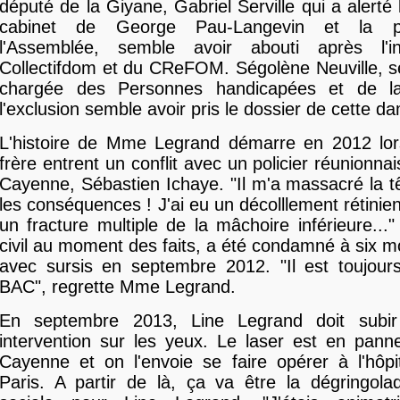
député de la Giyane, Gabriel Serville qui a alert
cabinet de George Pau-Langevin et la p
l'Assemblée, semble avoir abouti après l'in
Collectifdom et du CReFOM. Ségolène Neuville, se
chargée des Personnes handicapées et de la
l'exclusion semble avoir pris le dossier de cette 
L'histoire de Mme Legrand démarre en 2012 lors
frère entrent un conflit avec un policier réunionn
Cayenne, Sébastien Ichaye. "Il m'a massacré la tê
les conséquences ! J'ai eu un décolllement rétinie
un fracture multiple de la mâchoire inférieure..."
civil au moment des faits, a été condamné à six mo
avec sursis en septembre 2012. "Il est toujours
BAC", regrette Mme Legrand.
En septembre 2013, Line Legrand doit subir
intervention sur les yeux. Le laser est en panne
Cayenne et on l'envoie se faire opérer à l'hôpi
Paris. A partir de là, ça va être la dégringola