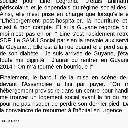
sociale pour Line Legrand. "J'étais animatr
périscolaire et je dependais du régime social des
Ainsi, elle n'est prise en charge que lorsqu'elle 
"L'hébergement post-hospitalier, la nourriture et
c'est à mon compte. Et si la Guyane regorge d'
moi n'est pas en or !" Line s'est rapidement retr
SDF. Le SAMU Social parisien la renvoie aux serv
la Guyane... Elle est à la rue quand elle perd sa 
de son diabète. "Je suis arrivée de Guyane, j'ét
toute ma diginité ! J'aurai du rentrer en Guyan
2014 ! On m'a tourné en bourrique !"
Finalement, le barouf de la mise en scène d
devant l'Assemblée a fini par payer. "On 
hébergement provisoire dans un centre pour hand
me trouver un logement social avant la fin du m
pour ne pas risquer de perdre son dernier pied, Da
la convaincre de retourner à l'hôpital en urgence.
FXG, à Paris