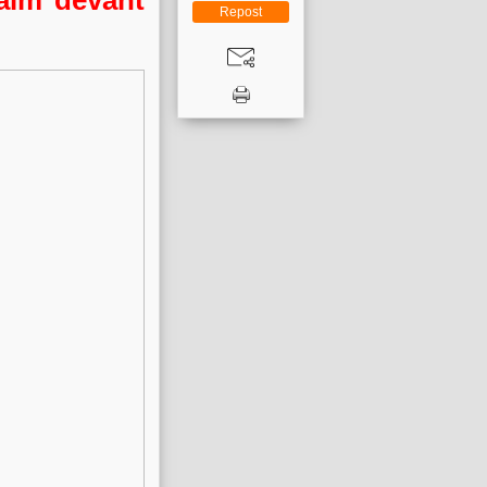
faim devant
Repost