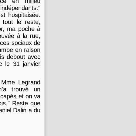
ice en milieu
 indépendants."
est hospitaisée.
 tout le reste,
or, ma poche à
ouvée à la rue,
ices sociaux de
jambe en raison
ais debout avec
e le 31 janvier
e Mme Legrand
m'a trouvé un
icapés et on va
ois." Reste que
niel Dalin a du