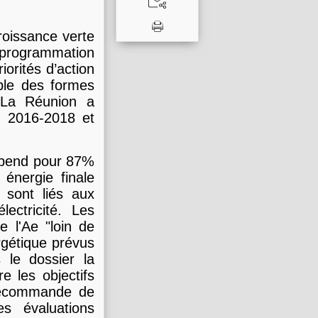
croissance verte
rogrammation
iorités d’action
ble des formes
. La Réunion a
s 2016-2018 et
épend pour 87%
énergie finale
 sont liés aux
ectricité. Les
 l'Ae "loin de
rgétique prévus
 le dossier la
e les objectifs
 recommande de
s évaluations