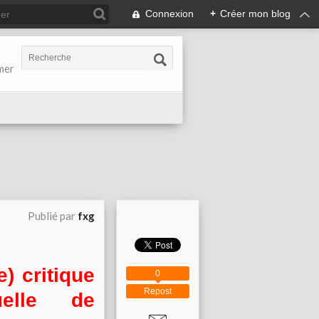
Connexion
+
Créer mon blog
-mer
Publié par
fxg
) critique
0
Repost
uelle de