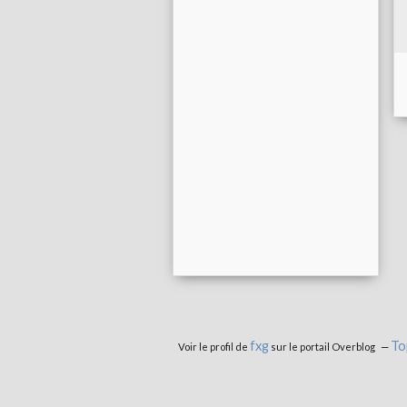
fxg
To
Voir le profil de
sur le portail Overblog