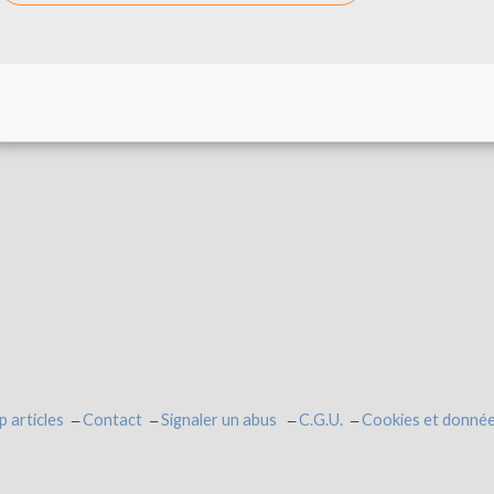
p articles
Contact
Signaler un abus
C.G.U.
Cookies et donnée