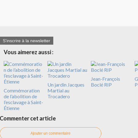
S'inscrire à la newsletter
Vous aimerez aussi :
Jean-François
G
Un jardin Jacques
Boclé RIP
P
Commémoration
Martial au
de l’abolition de
Trocadero
l’esclavage à Saint-
Étienne
Commenter cet article
Ajouter un commentaire