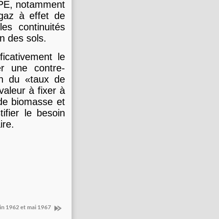
a PPE, notamment
 gaz à effet de
les continuités
on des sols.
icativement le
er une contre-
on du «taux de
aleur à fixer à
 de biomasse et
ifier le besoin
ire.
in 1962 et mai 1967