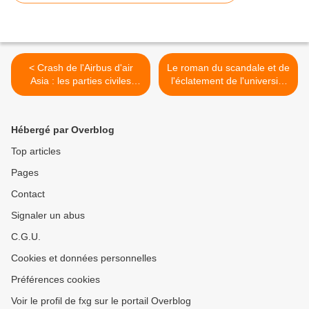
< Crash de l'Airbus d'air
Le roman du scandale et de
Asia : les parties civiles
l'éclatement de l'université
reçues par les juges
des Antilles et de la Guyane
>
Hébergé par Overblog
Top articles
Pages
Contact
Signaler un abus
C.G.U.
Cookies et données personnelles
Préférences cookies
Voir le profil de fxg sur le portail Overblog