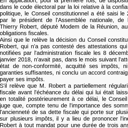
En application, pour la première fois, de disposit
dans le code électoral par la loi relative à la confi
politique, le Conseil constitutionnel a été saisi le 
par le président de l'Assemblée nationale, de l
Thierry Robert, député Modem de la Réunion, au
obligations fiscales.
Ainsi que le relève la décision du Conseil constitu
Robert, qui n'a pas contesté des attestations qui 
notifiées par l'administration fiscale les 8 déce
janvier 2018, n'avait pas, dans le mois suivant l'att
état de non-conformité, acquitté ses impôts, ni
garanties suffisantes, ni conclu un accord contrai
payer ses impôts.
S'il relève que M. Robert a partiellement régulari
fiscale avant l'échéance du délai qui lui était laiss
en totalité postérieurement à ce délai, le Conseil
juge que, compte tenu de l'importance des som
l'ancienneté de sa dette fiscale qui porte sur plu
sur plusieurs impôts, il y a lieu de prononcer l'iné
Robert à tout mandat pour une durée de trois an