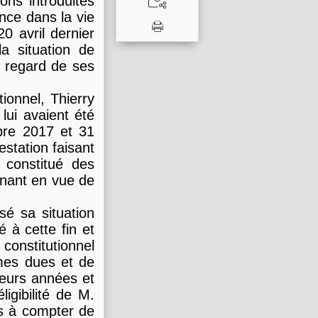
ions introduites
ance dans la vie
20 avril dernier
a situation de
 regard de ses
tionnel, Thierry
lui avaient été
mbre 2017 et 31
estation faisant
 constitué des
gnant en vue de
sé sa situation
é à cette fin et
 constitutionnel
mes dues et de
sieurs années et
ligibilité de M.
s à compter de