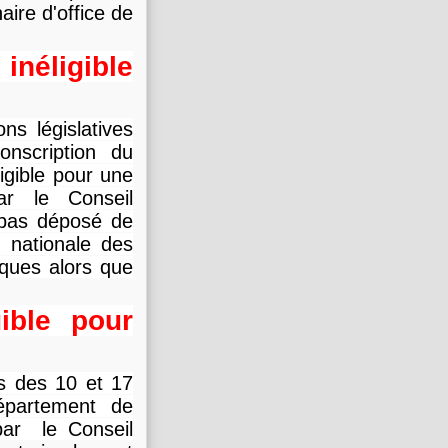
aire d'office de
néligible
s législatives
nscription du
igible pour une
ar le Conseil
t pas déposé de
nationale des
ques alors que
ible pour
es des 10 et 17
département de
par le Conseil