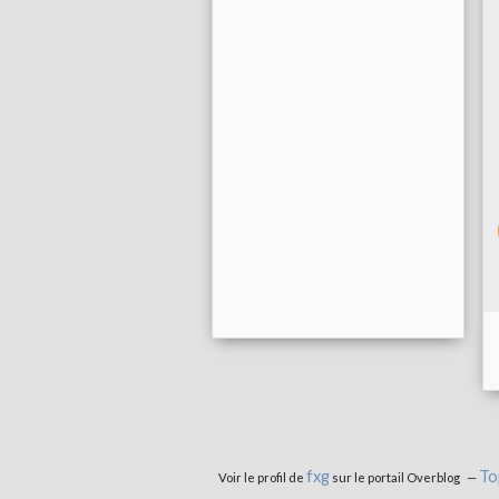
fxg
To
Voir le profil de
sur le portail Overblog