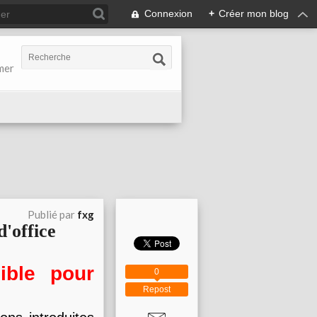
Connexion
+
Créer mon blog
-mer
Publié par
fxg
d'office
ible pour
0
Repost