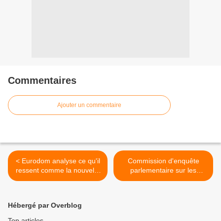
Commentaires
Ajouter un commentaire
< Eurodom analyse ce qu'il
Commission d'enquête
ressent comme la nouvelle
parlementaire sur les
doctrine de l'Etat en matière
impacts du chlordécone -
d'Outre-mer
3e jour >
Hébergé par Overblog
Top articles