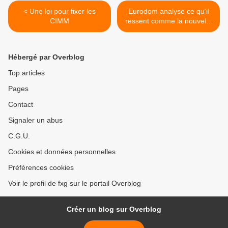
< Une loi pour fixer les
Eurodom analyse ce qu'il
CIMM
ressent comme la nouvelle
doctrine de l'Etat en matière
d'Outre-mer >
Hébergé par Overblog
Top articles
Pages
Contact
Signaler un abus
C.G.U.
Cookies et données personnelles
Préférences cookies
Voir le profil de fxg sur le portail Overblog
Créer un blog sur Overblog