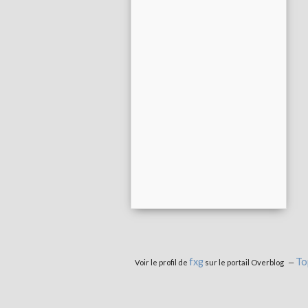
fxg
To
Voir le profil de
sur le portail Overblog