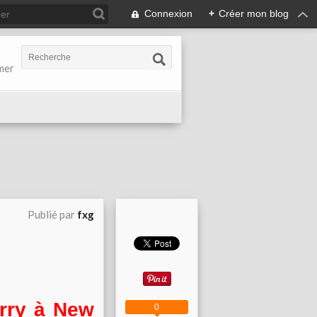
Connexion
+
Créer mon blog
-mer
Publié par
fxg
arry à New
0