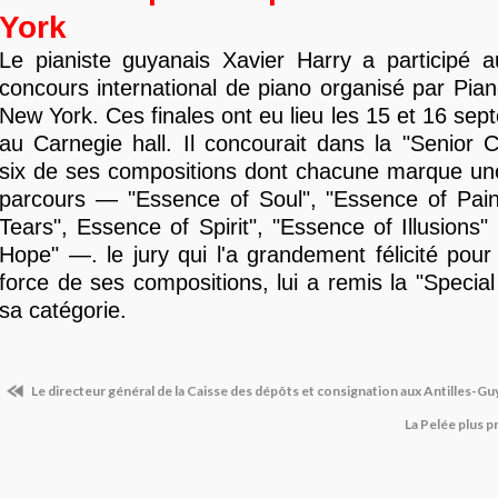
York
Le pianiste guyanais Xavier Harry a participé a
concours international de piano organisé par Pia
New York. Ces finales ont eu lieu les 15 et 16 sep
au Carnegie hall. Il concourait dans la "Senior 
six de ses compositions dont chacune marque un
parcours — "Essence of Soul", "Essence of Pain
Tears", Essence of Spirit", "Essence of Illusions"
Hope" —. le jury qui l'a grandement félicité pour 
force de ses compositions, lui a remis la "Specia
sa catégorie.
Le directeur général de la Caisse des dépôts et consignation aux Antilles-G
La Pelée plus 