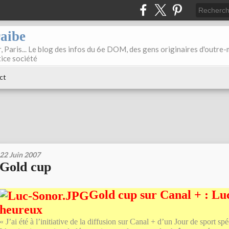
raibe
, Paris... Le blog des infos du 6e DOM, des gens originaires d'outre
tice société
ct
22 Juin 2007
Gold cup
Gold cup sur Canal + : Lu
heureux
« J’ai été à l’initiative de la diffusion sur Canal + d’un Jour de sport sp