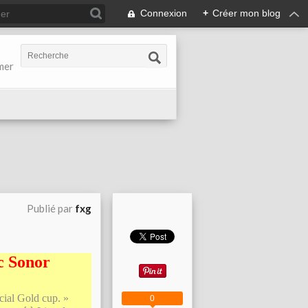
Connexion
+
Créer mon blog
-mer
Publié par
fxg
c Sonor
écial Gold cup. »
0