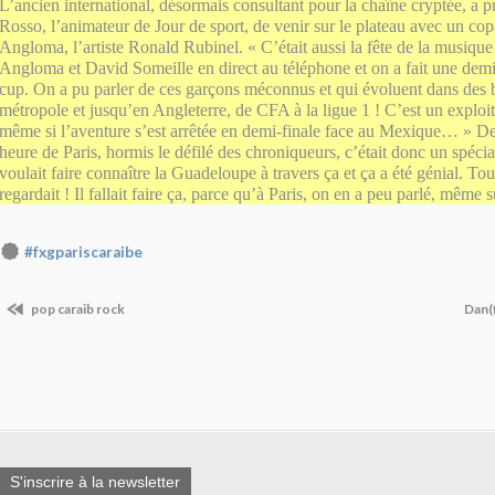
L’ancien international, désormais consultant pour la chaîne cryptée, a 
Rosso, l’animateur de Jour de sport, de venir sur le plateau avec un co
Angloma, l’artiste Ronald Rubinel. « C’était aussi la fête de la musiqu
Angloma et David Someille en direct au téléphone et on a fait une demi
cup. On a pu parler de ces garçons méconnus et qui évoluent dans des
métropole et jusqu’en Angleterre, de CFA à la ligue 1 ! C’est un exploit 
même si l’aventure s’est arrêtée en demi-finale face au Mexique… » De
heure de Paris, hormis le défilé des chroniqueurs, c’était donc un spéc
voulait faire connaître la Guadeloupe à travers ça et ça a été génial. T
regardait ! Il fallait faire ça, parce qu’à Paris, on en a peu parlé, même
#fxgpariscaraibe
pop caraib rock
Dan(f
S'inscrire à la newsletter