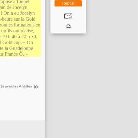
proposé à Lionel
Repost
pain de Jocelyn
e ! On a eu Jocelyn
-heure sur la Gold
 bonnes formations en
qu’ils ont réalisé,
 19 h 40 à 20 h 30,
ial Gold cup. « On
oute la Guadeloupe
 sur France Ô. »
)e avec les Antilles