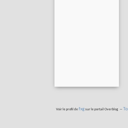
fxg
To
Voir le profil de
sur le portail Overblog