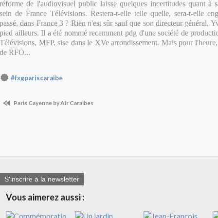
réforme de l'audiovisuel public laisse quelques incertitudes quant à 
sein de France Télévisions. Restera-t-elle telle quelle, sera-t-elle 
passé, dans France 3 ? Rien n'est sûr sauf que son directeur général, Y
pied ailleurs. Il a été nommé recemment pdg d'une société de productio
Télévisions, MFP, sise dans le XVe arrondissement. Mais pour l'heure, i
de RFO...
#fxgpariscaraibe
Paris Cayenne by Air Caraibes
S'inscrire à la newsletter
Vous aimerez aussi :