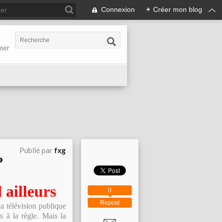
Connexion
+
Créer mon blog
-mer
Publié par
fxg
P
 ailleurs
0
Repost
la télévision publique
 à la règle. Mais la