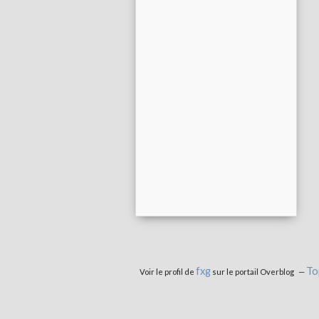
fxg
To
Voir le profil de
sur le portail Overblog