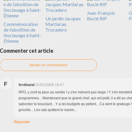
Jean-François
G
Un jardin Jacques
Boclé RIP
P
Commémoration
Martial au
de l’abolition de
Trocadero
l’esclavage à Saint-
Étienne
Commenter cet article
Ajouter un commentaire
F
ferdinand
01/01/2009 19:47
RFO, y zont la peur au ventre ! y z'en mènent pas large ! Y z'en tremblot
programmes... Maintenant que le grand chef, qui est petit, il a dit au che
saborder le bouclard... Y a les budgets qu pètent... Ca sent le grabuge !
grouille... Les rats quittent le navire...
Répondre