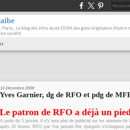
raibe
, Paris... Le blog des infos du 6e DOM, des gens originaires d'outre
tice société
ct
16 Décembre 2008
Yves Garnier, dg de RFO et pdg de MF
Le patron de RFO a déjà un pied
A partir du 5 janvier, il n'y aura plus de publicité sur les antennes de 
après 20 heures. RFO que l'on pensait être épargnée n'échappera pas