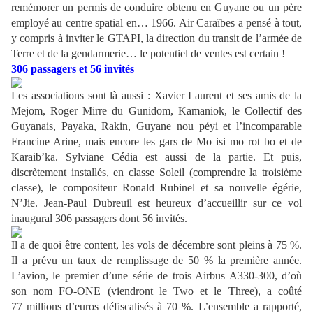
remémorer un permis de conduire obtenu en Guyane ou un père
employé au centre spatial en… 1966. Air Caraïbes a pensé à tout,
y compris à inviter le GTAPI, la direction du transit de l’armée de
Terre et de la gendarmerie… le potentiel de ventes est certain !
306 passagers et 56 invités
Les associations sont là aussi : Xavier Laurent et ses amis de la
Mejom, Roger Mirre du Gunidom, Kamaniok, le Collectif des
Guyanais, Payaka, Rakin, Guyane nou péyi et l’incomparable
Francine Arine, mais encore les gars de Mo isi mo rot bo et de
Karaib’ka. Sylviane Cédia est aussi de la partie. Et puis,
discrètement installés, en classe Soleil (comprendre la troisième
classe), le compositeur Ronald Rubinel et sa nouvelle égérie,
N’Jie. Jean-Paul Dubreuil est heureux d’accueillir sur ce vol
inaugural 306 passagers dont 56 invités.
Il a de quoi être content, les vols de décembre sont pleins à 75 %.
Il a prévu un taux de remplissage de 50 % la première année.
L’avion, le premier d’une série de trois Airbus A330-300, d’où
son nom FO-ONE (viendront le Two et le Three), a coûté
77 millions d’euros défiscalisés à 70 %. L’ensemble a rapporté,