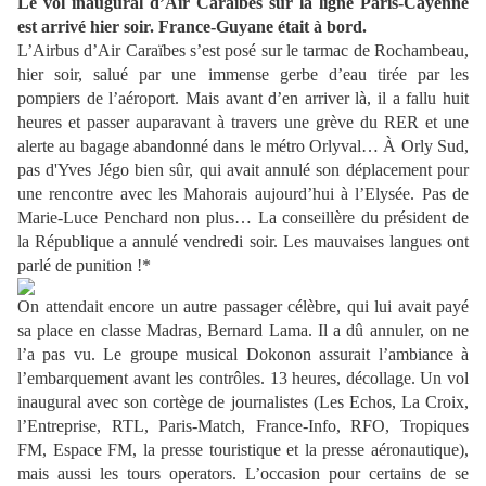
Le vol inaugural d’Air Caraïbes sur la ligne Paris-Cayenne
est arrivé hier soir. France-Guyane était à bord.
L’Airbus d’Air Caraïbes s’est posé sur le tarmac de Rochambeau,
hier soir, salué par une immense gerbe d’eau tirée par les
pompiers de l’aéroport. Mais avant d’en arriver là, il a fallu huit
heures et passer auparavant à travers une grève du RER et une
alerte au bagage abandonné dans le métro Orlyval… À Orly Sud,
pas d'Yves Jégo bien sûr, qui avait annulé son déplacement pour
une rencontre avec les Mahorais aujourd’hui à l’Elysée. Pas de
Marie-Luce Penchard non plus… La conseillère du président de
la République a annulé vendredi soir. Les mauvaises langues ont
parlé de punition !*
On attendait encore un autre passager célèbre, qui lui avait payé
sa place en classe Madras, Bernard Lama. Il a dû annuler, on ne
l’a pas vu. Le groupe musical Dokonon assurait l’ambiance à
l’embarquement avant les contrôles. 13 heures, décollage. Un vol
inaugural avec son cortège de journalistes (Les Echos, La Croix,
l’Entreprise, RTL, Paris-Match, France-Info, RFO, Tropiques
FM, Espace FM, la presse touristique et la presse aéronautique),
mais aussi les tours operators. L’occasion pour certains de se