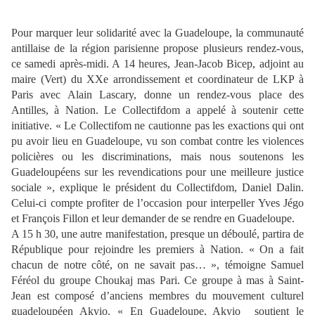
Pour marquer leur solidarité avec la Guadeloupe, la communauté
antillaise de la région parisienne propose plusieurs rendez-vous,
ce samedi après-midi. A 14 heures, Jean-Jacob Bicep, adjoint au
maire (Vert) du XXe arrondissement et coordinateur de LKP à
Paris avec Alain Lascary, donne un rendez-vous place des
Antilles, à Nation. Le Collectifdom a appelé à soutenir cette
initiative. « Le Collectifom ne cautionne pas les exactions qui ont
pu avoir lieu en Guadeloupe, vu son combat contre les violences
policières ou les discriminations, mais nous soutenons les
Guadeloupéens sur les revendications pour une meilleure justice
sociale », explique le président du Collectifdom, Daniel Dalin.
Celui-ci compte profiter de l’occasion pour interpeller Yves Jégo
et François Fillon et leur demander de se rendre en Guadeloupe.
A 15 h 30, une autre manifestation, presque un déboulé, partira de
République pour rejoindre les premiers à Nation. « On a fait
chacun de notre côté, on ne savait pas… », témoigne Samuel
Féréol du groupe Choukaj mas Pari. Ce groupe à mas à Saint-
Jean est composé d’anciens membres du mouvement culturel
guadeloupéen Akyio. « En Guadeloupe, Akyio soutient le