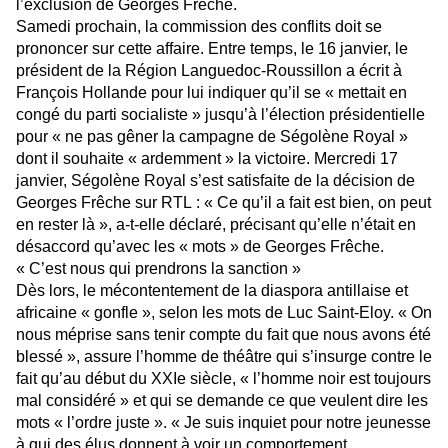
l’exclusion de Georges Frêche.
Samedi prochain, la commission des conflits doit se
prononcer sur cette affaire. Entre temps, le 16 janvier, le
président de la Région Languedoc-Roussillon a écrit à
François Hollande pour lui indiquer qu’il se « mettait en
congé du parti socialiste » jusqu’à l’élection présidentielle
pour « ne pas gêner la campagne de Ségolène Royal »
dont il souhaite « ardemment » la victoire. Mercredi 17
janvier, Ségolène Royal s’est satisfaite de la décision de
Georges Frêche sur RTL : « Ce qu’il a fait est bien, on peut
en rester là », a-t-elle déclaré, précisant qu’elle n’était en
désaccord qu’avec les « mots » de Georges Frêche.
« C’est nous qui prendrons la sanction »
Dès lors, le mécontentement de la diaspora antillaise et
africaine « gonfle », selon les mots de Luc Saint-Eloy. « On
nous méprise sans tenir compte du fait que nous avons été
blessé », assure l’homme de théâtre qui s’insurge contre le
fait qu’au début du XXIe siècle, « l’homme noir est toujours
mal considéré » et qui se demande ce que veulent dire les
mots « l’ordre juste ». « Je suis inquiet pour notre jeunesse
à qui des élus donnent à voir un comportement