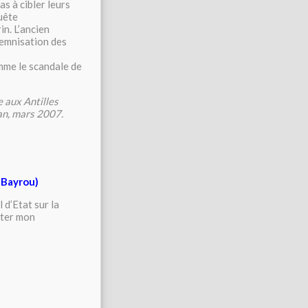
s à cibler leurs
quête
n. L’ancien
demnisation des
mme le scandale de
 aux Antilles
an, mars 2007.
à Bayrou)
 d’Etat sur la
rter mon