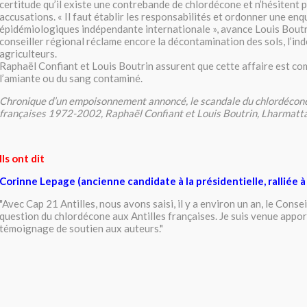
certitude qu’il existe une contrebande de chlordécone et n’hésitent pa
accusations. « Il faut établir les responsabilités et ordonner une en
épidémiologiques indépendante internationale », avance Louis Boutri
conseiller régional réclame encore la décontamination des sols, l’in
agriculteurs.
Raphaël Confiant et Louis Boutrin assurent que cette affaire est co
l’amiante ou du sang contaminé.
Chronique d’un empoisonnement annoncé, le scandale du chlordécone
françaises 1972-2002, Raphaël Confiant et Louis Boutrin, Lharmatt
Ils ont dit
Corinne Lepage (ancienne candidate à la présidentielle, ralliée 
"Avec Cap 21 Antilles, nous avons saisi, il y a environ un an, le Conseil
question du chlordécone aux Antilles françaises. Je suis venue appo
témoignage de soutien aux auteurs."