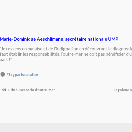
Marie-Dominique Aeschlimann, secrétaire nationale UMP
"Je ressens un malaise et de l’indignation en découvrant le diagnostic
faut établir les responsabilités, l’outre-mer ne doit pas bénéficier d’
part !"
#fxgpariscaraibe
Prix du scenario d'outre-mer
Ségolène r