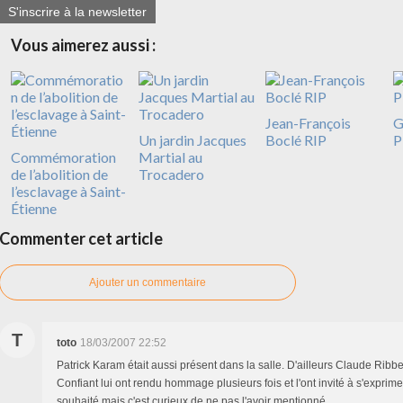
S'inscrire à la newsletter
Vous aimerez aussi :
Jean-François
G
Un jardin Jacques
Boclé RIP
P
Commémoration
Martial au
de l’abolition de
Trocadero
l’esclavage à Saint-
Étienne
Commenter cet article
Ajouter un commentaire
T
toto
18/03/2007 22:52
Patrick Karam était aussi présent dans la salle. D'ailleurs Claude Ribb
Confiant lui ont rendu hommage plusieurs fois et l'ont invité à s'exprimer.
souhaité mais c'est curieux de ne pas l'avoir mentionné.