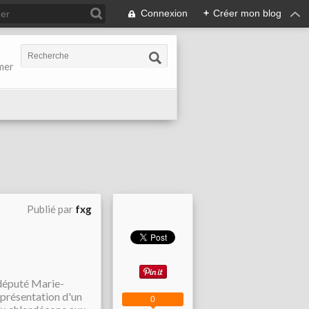
Connexion
+
Créer mon blog
-mer
Publié par
fxg
 député Marie-
a présentation d'un
0