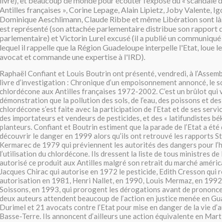
livre), et beaucoup de monde pour écouter l’exposé du « scandale 
Antilles françaises », Corine Lepage, Alain Lipietz, Joby Valente, I
Dominique Aeschlimann, Claude Ribbe et même Libération sont là
est représenté (son attachée parlementaire distribue son rapport 
parlementaire) et Victorin Lurel excusé (il a publié un communiqué
lequel il rappelle que la Région Guadeloupe interpelle l'Etat, loue l
avocat et commande une expertise à l'IRD).
Raphaël Confiant et Louis Boutrin ont présenté, vendredi, à l’Assemb
livre d’investigation : Chronique d’un empoisonnement annoncé, le s
chlordécone aux Antilles françaises 1972-2002. C’est un brûlot qui v
démonstration que la pollution des sols, de l’eau, des poissons et des
chlordécone s’est faite avec la participation de l’Etat et de ses serv
des importateurs et vendeurs de pesticides, et des « latifundistes bék
planteurs. Confiant et Boutrin estiment que la parade de l’Etat a été 
découvrir le danger en 1999 alors qu’ils ont retrouvé les rapports 
Kermarec de 1979 qui préviennent les autorités des dangers pour l
l’utilisation du chlordécone. Ils dressent la liste de tous ministres de
autorisé ce produit aux Antilles malgré son retrait du marché améric
Jacques Chirac qui autorise en 1972 le pesticide, Edith Cresson qui 
autorisation en 1981, Henri Nallet, en 1990, Louis Mermaz, en 1992
Soissons, en 1993, qui prorogent les dérogations avant de prononcer 
deux auteurs attendent beaucoup de l’action en justice menée en G
Durimel et 21 avocats contre l’Etat pour mise en danger de la vie d’aut
Basse-Terre. Ils annoncent d’ailleurs une action équivalente en Martin