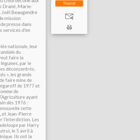
du chlordécone aux
Repost
go Drané, Marie-
. Joël Beaugendre
de mission
 de presse dans
es services d'en
lée nationale, leur
candale du
eut faire la
 légumes, par le
ices déconcentrés,
és », les grands
de faire mine de
Stégaroff de 1977 et
’homme de
 l’Agriculture ayant
ain dès 1976 :
renouvelle cette
, et Jean-Pierre
l’interdiction. Les
uadeloupe par Harry
rui, le 5 avril à
ique. Ils ont la