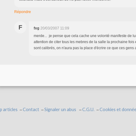
Répondre
F
fxg
20/03/2007 11:09
merde... je pense que cela cache une volonté manifeste de lui n
attention de citer tous les mebres de la salle la prochaine fois
sont calibrés, on n'aura pas la place d'écrire ce que ces gens a
p articles
Contact
Signaler un abus
C.G.U.
Cookies et donnée