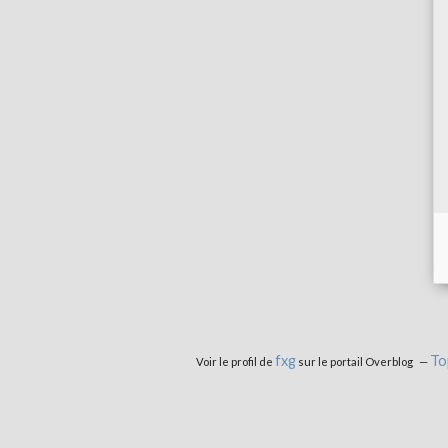
fxg
To
Voir le profil de
sur le portail Overblog