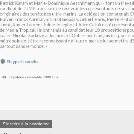
Patrick Karam et Marie-Dominique Aeschlimann qui « font un travail
candidat de l’UMP a accepté de recevoir les représentants de ses co
originaires des territoires ultra-marins. La délégation comprenait 
Bulver, Franck Anretar, Siti Bintimoussa, Gilbert Paris, Pierre Plut
Junot, Xavier Laurent, Eddie Josepho et Alice Catoire qui représent
de Média Tropical. Ils ont remis au candidat leur 18 propositions pou
sortie Nicolas Sarkozy a déclaré : « L’Outre-mer français est pour moi
métropole doit être reconnaissante à l’outre-mer de lui permettre d’
partout dans le monde. »
#fxgpariscaraibe
Ségolène rassemble 3000 élus
S'inscrire à la newsletter