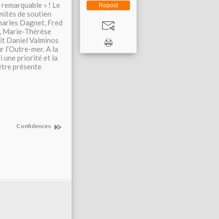
 remarquable » ! Le
Repost
mités de soutien
Charles Dagnet, Fred
on, Marie-Thérèse
ait Daniel Valminos
r l’Outre-mer. A la
 une priorité et la
être présente
Confidences