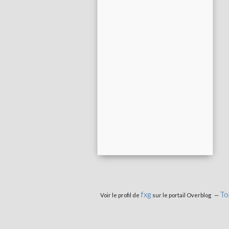
fxg
To
Voir le profil de
sur le portail Overblog