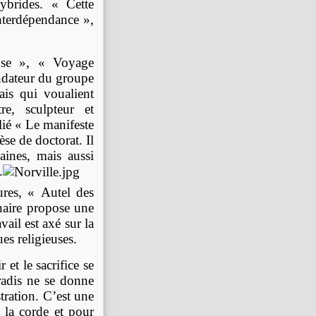
ybrides. « Cette
interdépendance »,
ose », « Voyage
ndateur du groupe
ais qui voualient
re, sculpteur et
lié « Le manifeste
se de doctorat. Il
aines, mais aussi
.
ures, « Autel des
énaire propose une
vail est axé sur la
ques religieuses.
 et le sacrifice se
radis ne se donne
tration. C’est une
 la corde et pour