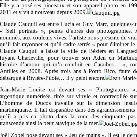
Elle y a posé ses pinceaux et son appareil photo en 1998
2011 et y vit à nouveau depuis 2009.
Claude Cauquil est entre Lucia et Guy Marc, quelques-u
« Self portraits », peints d’après des photographies. 
nommés, aux couleurs vives, l’artiste nous présente de vra
qu’il fait rayonner et qu’il cadre serrés « pour éliminer le
Claude Cauquil a laissé la ville de Béziers en Langue
fuyant Charleville, pour trouver son Aden en Martini
histoire d’amour qui m’a conduit en Caraïbes… », confi
Antilles en 2008. Après trois ans à Porto Rico, faute de 
débarqué à Rivière-Pilote… Il y peint encore.
Jean-Marie Louise est devant ses « Photogratures »,
argentique numérisée, tirée sur vinyle et contrecollée su
L’homme de Ducos travaille sur la dimension insulai
martiniquaise. Il fait disparaître dans des agrandissements 
qu’il a pris en photo dans la zone des cinquante pas 
transcende ainsi la peur atavique de la mer.
Joël Zobel pose devant ses « Jeu de mains ». Il est le der