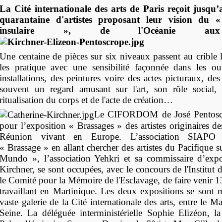
La Cité internationale des arts de Paris reçoit jusqu’
quarantaine d'artistes proposant leur vision du 
insulaire », de l'Océanie aux 
Une centaine de pièces sur six niveaux passent au crible l
les pratique avec une sensibilité façonnée dans les ou
installations, des peintures voire des actes picturaux, de
souvent un regard amusant sur l'art, son rôle social, 
ritualisation du corps et de l'acte de création…
Le CIFORDOM de José Pentoscr
pour l’exposition « Brassages » des artistes originaires des
Réunion vivant en Europe. L’association SIAPO
« Brassage » en allant chercher des artistes du Pacifique
Mundo », l’association Yehkri et sa commissaire d’expo
Kirchner, se sont occupées, avec le concours de l'Institu
le Comité pour la Mémoire de l'Esclavage, de faire venir 13 
travaillant en Martinique. Les deux expositions se sont 
vaste galerie de la Cité internationale des arts, entre le M
Seine. La déléguée interministérielle Sophie Elizéon, l