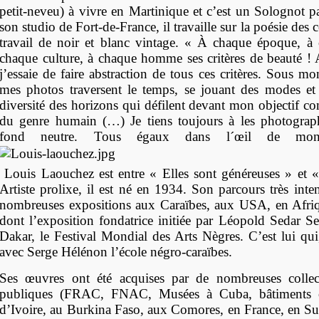
petit-neveu) à vivre en Martinique et c’est un Solognot p
son studio de Fort-de-France, il travaille sur la poésie des 
travail de noir et blanc vintage. « À chaque époque, à 
chaque culture, à chaque homme ses critères de beauté !
j’essaie de faire abstraction de tous ces critères. Sous mon
mes photos traversent le temps, se jouant des modes et
diversité des horizons qui défilent devant mon objectif c
du genre humain (…) Je tiens toujours à les photograp
fond neutre. Tous égaux dans l´œil de mo
Louis Laouchez est entre « Elles sont généreuses » et 
Artiste prolixe, il est né en 1934. Son parcours très inte
nombreuses expositions aux Caraïbes, aux USA, en Afriq
dont l’exposition fondatrice initiée par Léopold Sedar 
Dakar, le Festival Mondial des Arts Nègres. C’est lui qui
avec Serge Hélénon l’école négro
‐
caraïbes.
Ses œuvres ont été acquises par de nombreuses collec
publiques (FRAC, FNAC, Musées à Cuba, bâtiments of
d’Ivoire, au Burkina Faso, aux Comores, en France, en S