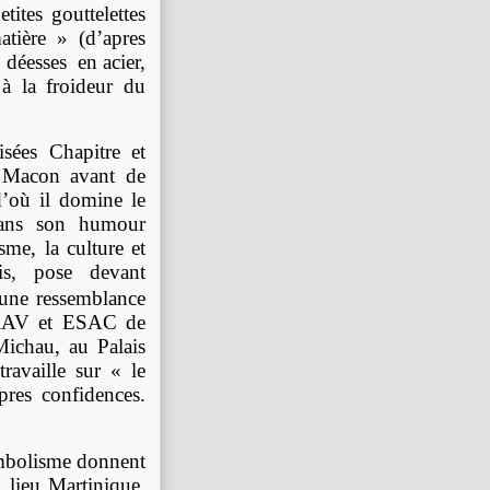
ites gouttelettes
atière » (d’apres
 déesses en acier,
 à la froideur du
isées Chapitre et
à Macon avant de
d’où il domine le
dans son humour
me, la culture et
s, pose devant
e une ressemblance
’IRAV et ESAC de
Michau, au Palais
ravaille sur « le
res confidences.
ymbolisme donnent
 lieu Martinique.