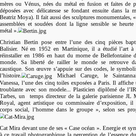
mères ou Vénus, nées du métal en fusion et faites de pet
déposées avec délicatesse se fondant ensuite dans la m
Beatriz Moya). Il fait aussi des sculptures monumentales, «
assemblées et soudées dont la ligne sensible se heurte
métal ».
Christian Bertin pose entre l’une des cinq pièces bapt
Balisier. N
é
en 1952 en Martinique, il a étudi
é
l’art 
réinstaller en 1986 en haut du morne de Bellefontaine 
monde. Sa liberté de railler le monde se retrouve 
caustique. Son œuvre s’appuie sur des codes, le symbolis
l’histoire.
Michael Caruge, le Saintannai
Vanessa, l’une des cinq toiles exposées a Paris. Il affich
troublante avec son modele... Plasticien diplômé de l
Tarbes, un temps directeur de la galerie parisienne JL 
Royal, agent artistique ou commissaire d’exposition, il t
corps social, l’homme dans le groupe », selon ses prop
Cat Mira devant une de ses « Case océan ». Energie et s
à ce travail photographique la perception de l’essence du