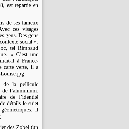
, est repartie en
ns de ses fameux
Avec ces visages
ies gens. Des gens
 contexte social ».
doc, tel Rimbaud
que. « C’est une
ait-il à France-
carte verte, il a
 de la pellicule
r de l’aluminium.
re de l’identité
de détails le sujet
géométriques. Il
nier des Zobel (un