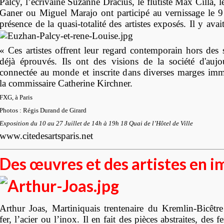
Palcy, l’écrivaine Suzanne Dracius, le flûtiste Max Cilla, l
Ganer ou Miguel Marajo ont participé au vernissage le 9 j
présence de la quasi-totalité des artistes exposés. Il y ava
« Ces artistes offrent leur regard contemporain hors des 
déjà éprouvés. Ils ont des visions de la société d'aujour
connectée au monde et inscrite dans diverses marges imm
la commissaire Catherine Kirchner.
FXG, à Paris
Photos : Régis Durand de Girard
Exposition du 10 au 27 Juillet de 14h à 19h 18 Quai de l’Hôtel de Ville
www.citedesartsparis.net
Des œuvres et des artistes en 
Arthur Joas, Martiniquais trentenaire du Kremlin-Bicêtre 
fer, l’acier ou l’inox. Il en fait des pièces abstraites, des