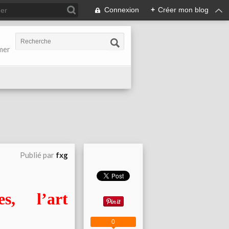
Connexion
+
Créer mon blog
-mer
Publié par
fxg
s, l’art
0