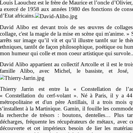
Louis Laouchez est le frère de Maurice et l’oncle d’Olivier
a exercé de 1958 aux années 1980 des fonctions de conse
d’Etat africains.
David Alibo est devant trois de ses œuvres de collages
collage, c'est la magie de la mise en scène qui m'anime. » S
arrêts sur image qu’il vit et qu’il illustre tantôt sur le t
ethniques, tantôt de façon philosophique, poétique ou hum
mon humeur qui colle et mon coeur artistique qui survole..
David Alibo appartient au collectif Artcolle et il est le troi
famille Alibo, avec Michel, le bassiste, et José, 
Thierry Jarrin est entre la « Constellation de l’a
« Constellation du cerf-volant ». Né à Paris, il y a 4
métropolitaine et d'un père Antillais, il a trois mois 
s’installent à la Martinique. Gamin, il fouille les commodes
la recherche de trésors : boutons, dentelles… Plus tar
décharges, fréquente les récupérateurs de métaux, avec ce
découverte et cet impérieux besoin de lier les matériau