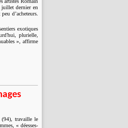
es artistes Romain
uillet dernier en
it peu d’acheteurs.
sentiers exotiques
d'hui, plurielle,
uables », affirme
images
(94), travaille le
 femmes, « déesses-