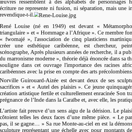
œuvres ressemblent à des alphabets de personnages h
écriture ne represente ni fusion, ni séparation, mais une 
revendique-t-il.
René Louise (né en 1949) est devant « Métamorph
triangulaire » et « Hommage a l’Afrique ». Ce membre fo
« fwomajé », l'association de cinq plasticiens martiniqu
créer une esthétique caribéenne, est chercheur, peint
scénographe, Après plusieurs années de recherche, il a pub
du marronisme moderne », théorie déjà énoncée dans sa thè
souligne dans cet ouvrage l'importance des racines afric
caribéennes avec la prise en compte des arts précolombiens
Norville Guirouard-Aizée est devant deux de ses sculpt
sacrifices » et « Autel des plaisirs ». Ce jeune quinquag
création artistique fertile et culturellement enracinée Son tra
prégnance de l’Inde dans la Caraïbe et, avec elle, les prati
L’artiste fait preuve d’un sens aigu de la dérision. Le plaisir
côtoient telles les deux faces d’une même pièce. « Le pa
pas, il se gagne… » Sa rue Monte-au-ciel en est la démons
sculpture représentant une échelle avec pour montants de