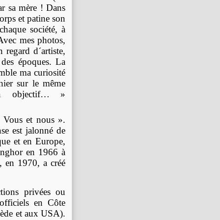
ar sa mère ! Dans
corps et patine son
chaque société, à
 Avec mes photos,
 regard d´artiste,
 des époques. La
omble ma curiosité
hier sur le même
n objectif… »
« Vous et nous ».
nse est jalonné de
ue et en Europe,
Senghor en 1966 à
, en 1970, a créé
tions privées ou
ficiels en Côte
uède et aux USA).