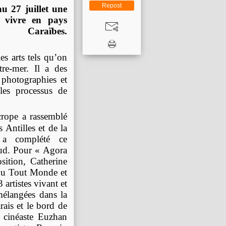
Repost
au 27 juillet une
« vivre en pays
Caraïbes.
es arts tels qu’on
tre-mer. Il a des
s photographies et
les processus de
ope a rassemblé
 Antilles et de la
 a complété ce
 sud. Pour « Agora
sition, Catherine
t du Tout Monde et
artistes vivant et
mélangées dans la
arais et le bord de
a cinéaste Euzhan