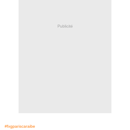
Publicité
#fxgpariscaraibe