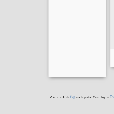
fxg
To
Voir le profil de
sur le portail Overblog