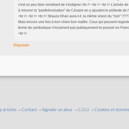
c'est un peu faire semblant de s'indigner.<br /> <br /> <br /> L'année de
à minorer la "panthéonisation" de Césaire en y ajoutant le prétexte de l
<br /> <br /> <br /> Strauss Khan aura-t-il ,la même vision du "noir" ????
Mais encore une fois à bon chien bon maître. Ceux qui peuvent regarde
terme de symbolique n'incarnent pas publiquement le pouvoir en France.
<br />
Répondre
p articles
Contact
Signaler un abus
C.G.U.
Cookies et donnée