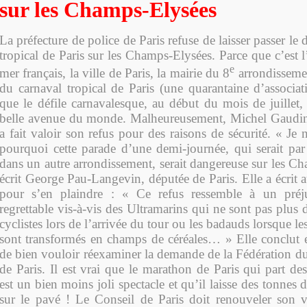
sur les Champs-Elysées
La préfecture de police de Paris refuse de laisser passer le
tropical de Paris sur les Champs-Elysées. Parce que c’est 
e
mer français, la ville de Paris, la mairie du 8
arrondissemen
du carnaval tropical de Paris (une quarantaine d’associat
que le défile carnavalesque, au début du mois de juillet,
belle avenue du monde. Malheureusement, Michel Gaudin,
a fait valoir son refus pour des raisons de sécurité. « J
pourquoi cette parade d’une demi-journée, qui serait par 
dans un autre arrondissement, serait dangereuse sur les C
écrit George Pau-Langevin, députée de Paris. Elle a écrit a
pour s’en plaindre : « Ce refus ressemble à un pré
regrettable vis-à-vis des Ultramarins qui ne sont pas plus
cyclistes lors de l’arrivée du tour ou les badauds lorsque 
sont transformés en champs de céréales… » Elle conclut en
de bien vouloir réexaminer la demande de la Fédération du
de Paris. Il est vrai que le marathon de Paris qui part d
est un bien moins joli spectacle et qu’il laisse des tonnes 
sur le pavé ! Le Conseil de Paris doit renouveler son 