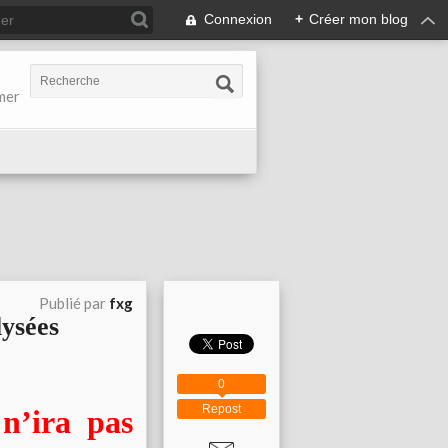
Connexion
+
Créer mon blog
-mer
Publié par
fxg
lysées
0
Repost
n’ira pas