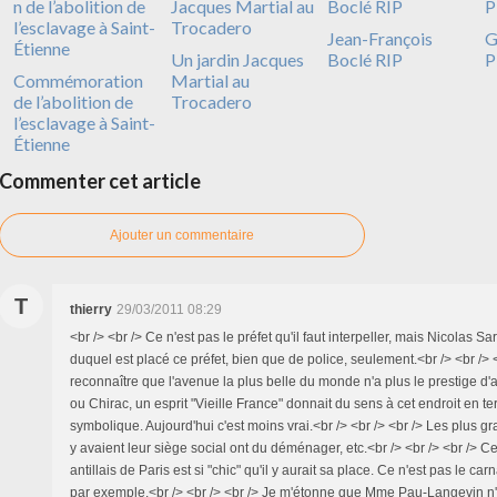
Jean-François
G
Un jardin Jacques
Boclé RIP
P
Commémoration
Martial au
de l’abolition de
Trocadero
l’esclavage à Saint-
Étienne
Commenter cet article
Ajouter un commentaire
T
thierry
29/03/2011 08:29
<br /> <br /> Ce n'est pas le préfet qu'il faut interpeller, mais Nicolas S
duquel est placé ce préfet, bien que de police, seulement.<br /> <br /> <
reconnaître que l'avenue la plus belle du monde n'a plus le prestige d'
ou Chirac, un esprit "Vieille France" donnait du sens à cet endroit en t
symbolique. Aujourd'hui c'est moins vrai.<br /> <br /> <br /> Les plus g
y avaient leur siège social ont du déménager, etc.<br /> <br /> <br /> 
antillais de Paris est si "chic" qu'il y aurait sa place. Ce n'est pas le car
par exemple.<br /> <br /> <br /> Je m'étonne que Mme Pau-Langevin n'a