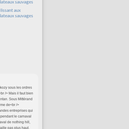
lissant aux
lateaux sauvages
arkozy sous les ordres
br /> Mais il faut bien
antan. Sous Mittérand
erme de<br />
randes entreprises qui
Cependant le carnaval
naval de nothing hill,
ille pas plus haut,