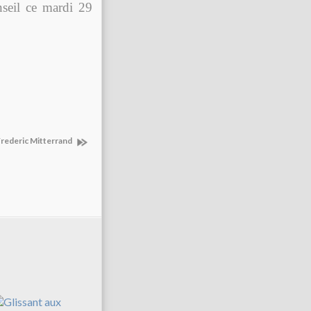
nseil ce mardi 29
Frederic Mitterrand