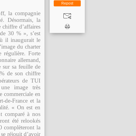
Repost
ff, la compagnie
té. Désormais, la
chiffre d’affaires
e de 30 % », s’est
 il inaugurait le
l’image du charter
 régulière. Forte
onnaire allemand,
 sur sa feuille de
 % de son chiffre
opérateurs de TUI
 une image très
re commerciale en
rt-de-France et la
lité. « On est en
nt comparé à nos
ront été relookés
0 complèteront la
 se réjouit d’avoir