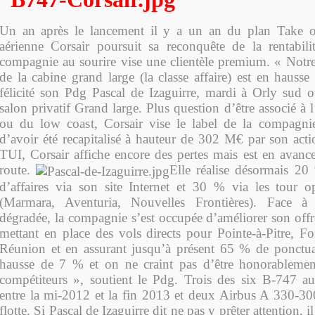
Un an après le lancement il y a un an du plan Take o
aérienne Corsair poursuit sa reconquête de la rentabili
compagnie au sourire vise une clientèle premium. « Notre 
de la cabine grand large (la classe affaire) est en hauss
félicité son Pdg Pascal de Izaguirre, mardi à Orly sud où
salon privatif Grand large. Plus question d’être associé à 
ou du low coast, Corsair vise le label de la compagnie
d’avoir été recapitalisé à hauteur de 302 M€ par son acti
TUI, Corsair affiche encore des pertes mais est en avance
route.
Elle réalise désormais 20
d’affaires via son site Internet et 30 % via les tour 
(Marmara, Aventuria, Nouvelles Frontières). Face à
dégradée, la compagnie s’est occupée d’améliorer son off
mettant en place des vols directs pour Pointe-à-Pitre, Fo
Réunion et en assurant jusqu’à présent 65 % de ponctua
hausse de 7 % et on ne craint pas d’être honorableme
compétiteurs », soutient le Pdg. Trois des six B-747 au
entre la mi-2012 et la fin 2013 et deux Airbus A 330-30
flotte. Si Pascal de Izaguirre dit ne pas y prêter attention, il