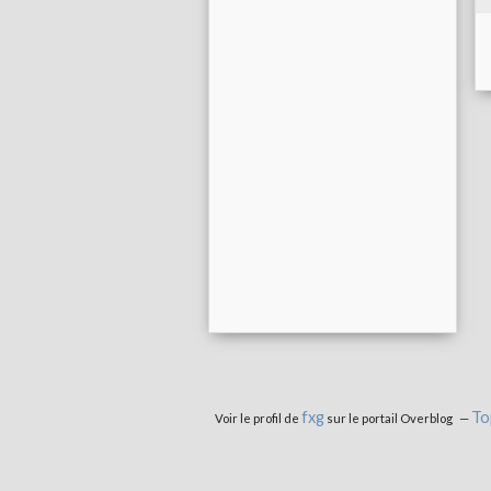
fxg
To
Voir le profil de
sur le portail Overblog