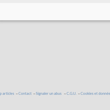
p articles
Contact
Signaler un abus
C.G.U.
Cookies et donnée