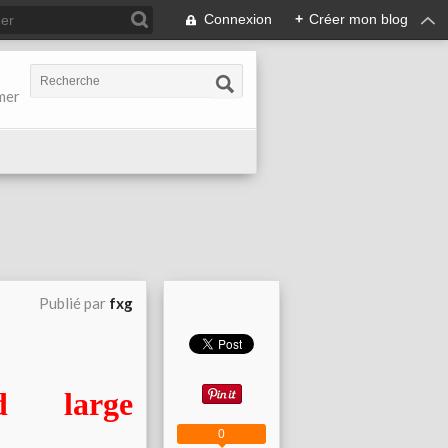
Connexion
+
Créer mon blog
-mer
Publié par
fxg
d large
0