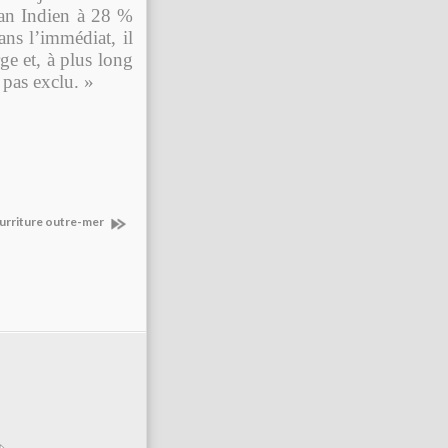
éan Indien à 28 %
ns l’immédiat, il
ge et, à plus long
pas exclu. »
ourriture outre-mer