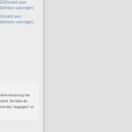
lissant aux
lateaux sauvages
i amène beaucoup de
aillot. De bain de
ment des "bagages" et