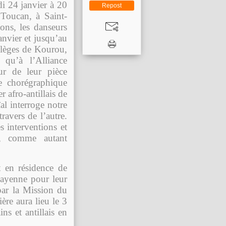
di 24 janvier à 20
Repost
 Toucan, à Saint-
ons, les danseurs
anvier et jusqu’au
ollèges de Kourou,
 qu’à l’Alliance
ur de leur pièce
e chorégraphique
r afro-antillais de
ïal interroge notre
ravers de l’autre.
s interventions et
e, comme autant
t en résidence de
Cayenne pour leur
par la Mission du
ère aura lieu le 3
ns et antillais en