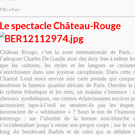
FXG, à Paris
Le spectacle Château-Rouge
Château Rouge, c’est la zone internationale de Paris, 
l’aéroport Charles De Gaulle avec des duty free à même les t
que les cultures, les styles et les langues se croisen
s’enrichissent dans une joyeuse cacophonie. Dans cette n
Chantal Loïal nous envoie une carte postale qui croqu
tendresse le fameux quartier africain de Paris. Derrière la 
le rythme frénétique et les rires, un malaise s’immisce :
cheveux synthétiques, ces crèmes éclaircissantes nocives p
accessoires tape-à-l’oeil ne seraient-ils pas les étap
inconscient de « whitisation » ? Sous le ton de l’humo
interroge : sur l’identité de la femme non-blanche
s’occidentaliser jusqu’à renier son propre corps ; sur le co
long du boulevard Barbès et de celui qui se délabre so