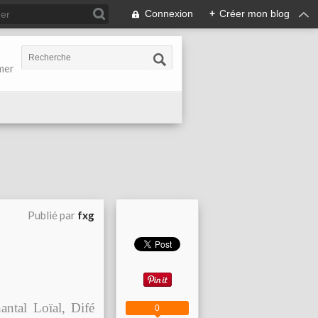
Connexion
+
Créer mon blog
-mer
Publié par
fxg
ntal Loïal, Difé
0