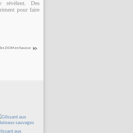
 révèlent. Des
riment pour faire
 des DOM en hausse
lissant aux