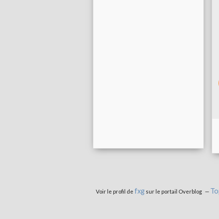
fxg
To
Voir le profil de
sur le portail Overblog