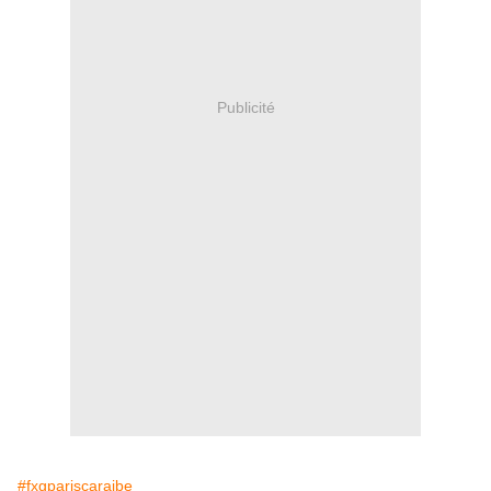
Publicité
#fxgpariscaraibe