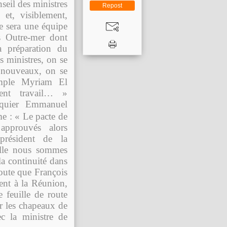
seil des ministres
Repost
et, visiblement,
e sera une équipe
es Outre-mer dont
a préparation du
 ministres, on se
s nouveaux, on se
emple Myriam El
ent travail… »
nquier Emmanuel
e : « Le pacte de
 approuvés alors
président de la
elle nous sommes
 la continuité dans
 route que François
nt à la Réunion,
e feuille de route
r les chapeaux de
c la ministre de