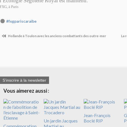
l’Ecologie Ségolène Royal est maintenu.
FXG, à Paris
#fxgpariscaraibe
Hollande à Toulon avec les anciens combattants des outre-mer
La 
S'inscrire à la newsletter
Vous aimerez aussi :
Jean-François
G
Un jardin Jacques
Boclé RIP
P
Commémoration
Martial au