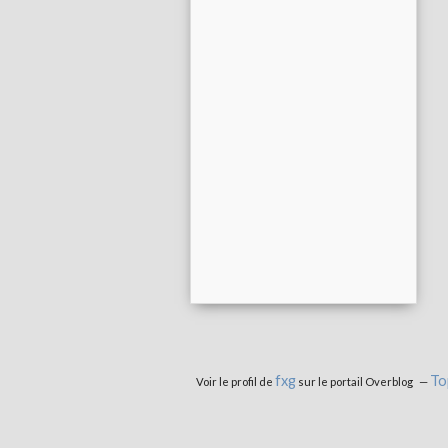
fxg
To
Voir le profil de
sur le portail Overblog