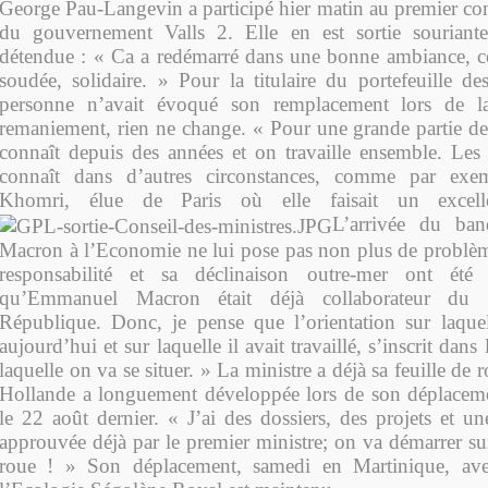
George Pau-Langevin a participé hier matin au premier con
du gouvernement Valls 2. Elle en est sortie souriante 
détendue : « Ca a redémarré dans une bonne ambiance, c
soudée, solidaire. » Pour la titulaire du portefeuille d
personne n’avait évoqué son remplacement lors de l
remaniement, rien ne change. « Pour une grande partie des
connaît depuis des années et on travaille ensemble. Le
connaît dans d’autres circonstances, comme par ex
Khomri, élue de Paris où elle faisait un excell
L’arrivée du ba
Macron à l’Economie ne lui pose pas non plus de problèm
responsabilité et sa déclinaison outre-mer ont été
qu’Emmanuel Macron était déjà collaborateur du 
République. Donc, je pense que l’orientation sur laqu
aujourd’hui et sur laquelle il avait travaillé, s’inscrit dans
laquelle on va se situer. » La ministre a déjà sa feuille de
Hollande a longuement développée lors de son déplaceme
le 22 août dernier. « J’ai des dossiers, des projets et un
approuvée déjà par le premier ministre; on va démarrer su
roue ! » Son déplacement, samedi en Martinique, ave