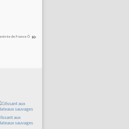
rentrée de France Ô
lissant aux
lateaux sauvages