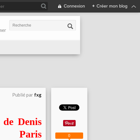
Connexion
+
Créer mon blog
-mer
Publié par
fxg
» de Denis
aris
0