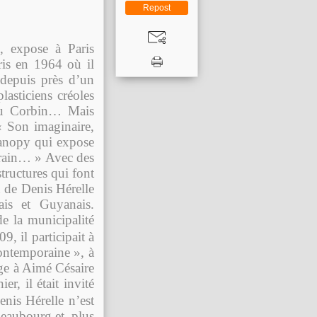
Repost
, expose à Paris
ris en 1964 où il
 depuis près d’un
lasticiens créoles
ou Corbin… Mais
« Son imaginaire,
Canopy qui expose
orain… » Avec des
tructures qui font
n de Denis Hérelle
ais et Guyanais.
e la municipalité
, il participait à
contemporaine », à
ge à Aimé Césaire
r, il était invité
enis Hérelle n’est
eaubourg et, plus