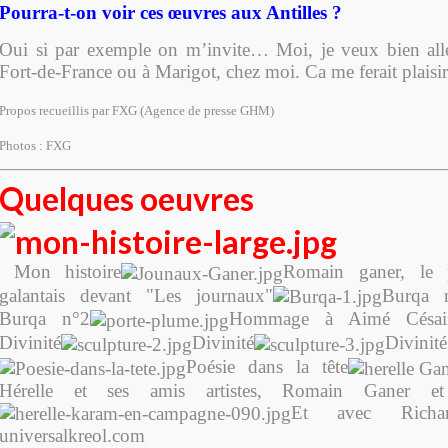
Pourra-t-on voir ces œuvres aux Antilles ?
Oui si par exemple on m’invite… Moi, je veux bien alle
Fort-de-France ou à Marigot, chez moi. Ca me ferait plais
Propos recueillis par FXG (Agence de presse GHM)
Photos : FXG
Quelques oeuvres
Mon histoire
Romain ganer, le p
galantais devant "Les journaux"
Burqa 
Burqa n°2
Hommage à Aimé Césai
Divinité
Divinité
Divinité
Poésie dans la tête
Hérelle et ses amis artistes, Romain Ganer 
Et avec Rich
universalkreol.com