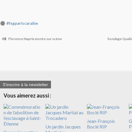
#fxgpariscaraibe
Florence Naprix monte sur scène
Sondage Quali
S'inscrire à la newsletter
Vous aimerez aussi :
Jean-François
G
Un jardin Jacques
Boclé RIP
P