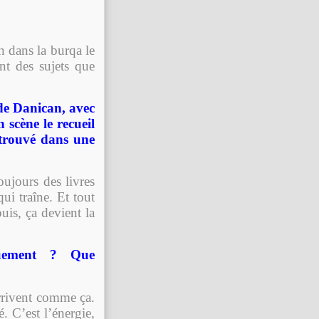
n dans la burqa le
nt des sujets que
de Danican, avec
n scène le recueil
etrouvé dans une
oujours des livres
qui traîne. Et tout
puis, ça devient la
quement ? Que
 arrivent comme ça.
é. C’est l’énergie,