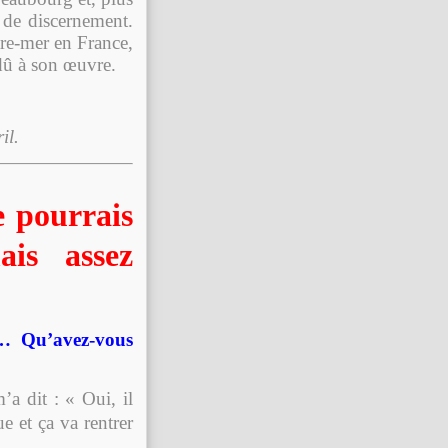
 de discernement.
tre-mer en France,
dû à son œuvre.
il.
e pourrais
is assez
s… Qu’avez-vous
’a dit : « Oui, il
ue et ça va rentrer