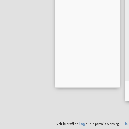
fxg
To
Voir le profil de
sur le portail Overblog