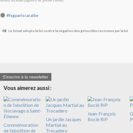
Alfred Jocksan (agence de presse GHM)
#fxgpariscaraibe
Le Sénat adopte la loi contre la négation des génocides reconnus par la loi
S'inscrire à la newsletter
Vous aimerez aussi :
Jean-François
G
Un jardin Jacques
Boclé RIP
P
Commémoration
Martial au
de l’abolition de
Trocadero