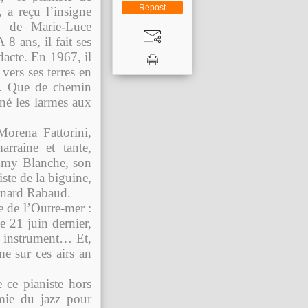
Repost
 a reçu l’insigne
ns de Marie-Luce
8 ans, il fait ses
dacte. En 1967, il
vers ses terres en
s. Que de chemin
nné les larmes aux
orena Fattorini,
arraine et tante,
immy Blanche, son
ste de la biguine,
ernard Rabaud.
re de l’Outre-mer :
e 21 juin dernier,
e instrument… Et,
e sur ces airs an
 ce pianiste hors
mie du jazz pour