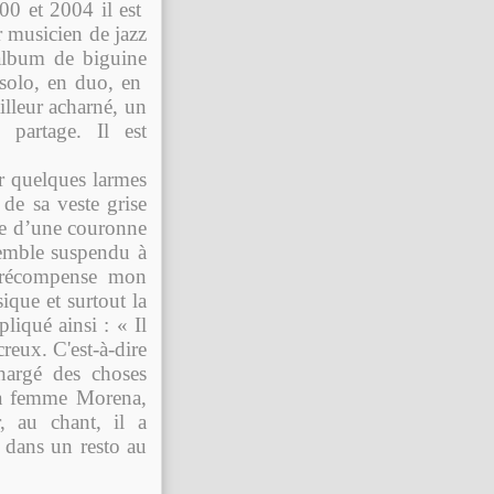
00 et 2004 il est
 musicien de jazz
album de biguine
 solo, en duo, en
illeur acharné, un
 partage. Il est
er quelques larmes
de sa veste grise
tée d’une couronne
nsemble suspendu à
 récompense mon
ique et surtout la
liqué ainsi : « Il
reux. C'est-à-dire
chargé des choses
sa femme Morena,
, au chant, il a
 dans un resto au