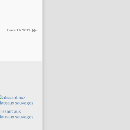
Trace TV 2012
lissant aux
lateaux sauvages