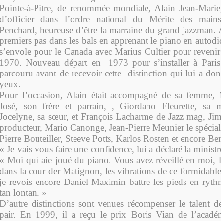
Pointe-à-Pitre, de renommée mondiale, Alain Jean-Marie,
d’officier dans l’ordre national du Mérite des mai
Penchard, heureuse d’être la marraine du grand jazzman. A 
premiers pas dans les bals en apprenant le piano en autodi
s’envole pour le Canada avec Marius Cultier pour revenir 
1970. Nouveau départ en 1973 pour s’installer à Pari
parcouru avant de recevoir cette distinction qui lui a do
yeux.
Pour l’occasion, Alain était accompagné de sa femme, M
José, son frère et parrain, , Giordano Fleurette, sa m
Jocelyne, sa sœur, et François Lacharme de Jazz mag, J
producteur, Mario Canonge, Jean-Pierre Meunier le spéciali
Pierre Bouteiller, Steeve Potts, Karlos Rosten et encore B
« Je vais vous faire une confidence, lui a déclaré la minist
« Moi qui aie joué du piano. Vous avez réveillé en moi, l
dans la cour der Matignon, les vibrations de ce formidabl
je revois encore Daniel Maximin battre les pieds en rythm
tan lontan. »
D’autre distinctions sont venues récompenser le talent de
pair. En 1999, il a reçu le prix Boris Vian de l’acadé