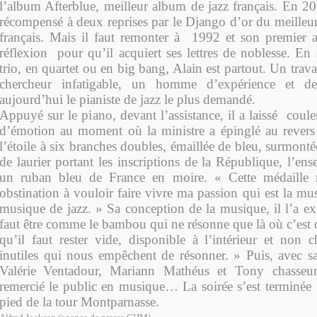
l’album Afterblue, meilleur album de jazz français. En 20
récompensé à deux reprises par le Django d’or du meilleur
français. Mais il faut remonter à 1992 et son premier 
réflexion pour qu’il acquiert ses lettres de noblesse. En
trio, en quartet ou en big bang, Alain est partout. Un trava
chercheur infatigable, un homme d’expérience et de
aujourd’hui le pianiste de jazz le plus demandé.
Appuyé sur le piano, devant l’assistance, il a laissé coul
d’émotion au moment où la ministre a épinglé au revers 
l’étoile à six branches doubles, émaillée de bleu, surmon
de laurier portant les inscriptions de la République, l’e
un ruban bleu de France en moire. « Cette médaille
obstination à vouloir faire vivre ma passion qui est la mus
musique de jazz. » Sa conception de la musique, il l’a exp
faut être comme le bambou qui ne résonne que là où c’est c
qu’il faut rester vide, disponible à l’intérieur et non 
inutiles qui nous empêchent de résonner. » Puis, avec 
Valérie
Ventadour, Mariann Mathéus et Tony chasseur
remercié le public en musique… La soirée s’est terminée
pied de la tour Montparnasse.