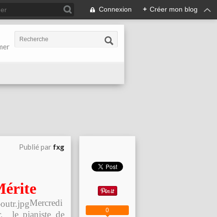
Connexion
+
Créer mon blog
-mer
Publié par
fxg
Mérite
Mercredi
0
r, le pianiste de