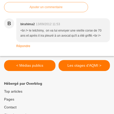
Ajouter un commentaire
B
birahima2
13/09/2012 11:53
<br /> le letchimy, on va lui envoyer une vieille corse de 70
ans et après il ira pleuré à un avocat qu'il a été griffé.<br />
Répondre
< Médias publics
Les otages d'AQMI >
Hébergé par Overblog
Top articles
Pages
Contact