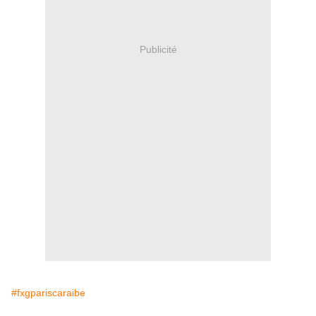
Publicité
#fxgpariscaraibe