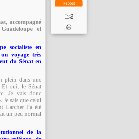
Repost
énat, accompagné
 Guadeloupe et
e socialiste en
 un voyage très
ment du Sénat en
n plein dans une
. Et oui, le Sénat
re. Je vais donc
 Je sais que celui
t Larcher l’a été
tait un peu normal
tutionnel de la
otre collègue, de