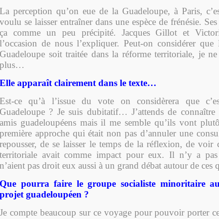
La perception qu’on eue de la Guadeloupe, à Paris, c’es
voulu se laisser entraîner dans une espèce de frénésie. Ses 
ça comme un peu précipité. Jacques Gillot et Victo
l’occasion de nous l’expliquer. Peut-on considérer que 
Guadeloupe soit traitée dans la réforme territoriale, je n
plus…
Elle apparaît clairement dans le texte…
Est-ce qu’à l’issue du vote on considèrera que c’e
Guadeloupe ? Je suis dubitatif… J’attends de connaître
amis guadeloupéens mais il me semble qu’ils vont plutôt
première approche qui était non pas d’annuler une consul
repousser, de se laisser le temps de la réflexion, de voir
territoriale avait comme impact pour eux. Il n’y a pas
n’aient pas droit eux aussi à un grand débat autour de ces 
Que pourra faire le groupe socialiste minoritaire 
projet guadeloupéen ?
Je compte beaucoup sur ce voyage pour pouvoir porter cet