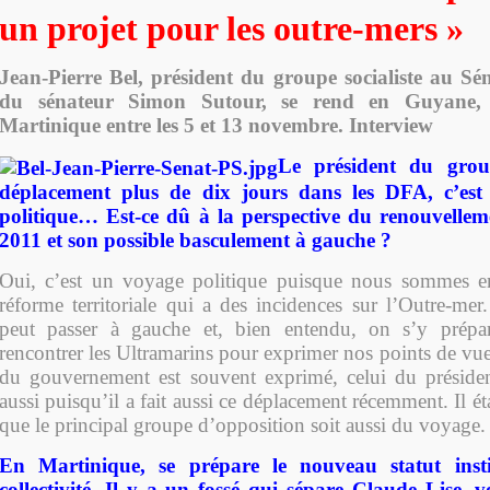
un projet pour les outre-mers »
Jean-Pierre Bel, président du groupe socialiste au S
du sénateur Simon Sutour, se rend en Guyane,
Martinique entre les 5 et 13 novembre. Interview
Le président du group
déplacement plus de dix jours dans les DFA, c’est
politique… Est-ce dû à la perspective du renouvelle
2011 et son possible basculement à gauche ?
Oui, c’est un voyage politique puisque nous sommes e
réforme territoriale qui a des incidences sur l’Outre-mer
peut passer à gauche et, bien entendu, on s’y prépa
rencontrer les Ultramarins pour exprimer nos points de vue.
du gouvernement est souvent exprimé, celui du présiden
aussi puisqu’il a fait aussi ce déplacement récemment. Il é
que le principal groupe d’opposition soit aussi du voyage.
En Martinique, se prépare le nouveau statut insti
collectivité. Il y a un fossé qui sépare Claude Lise, v