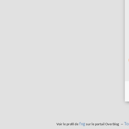
fxg
To
Voir le profil de
sur le portail Overblog