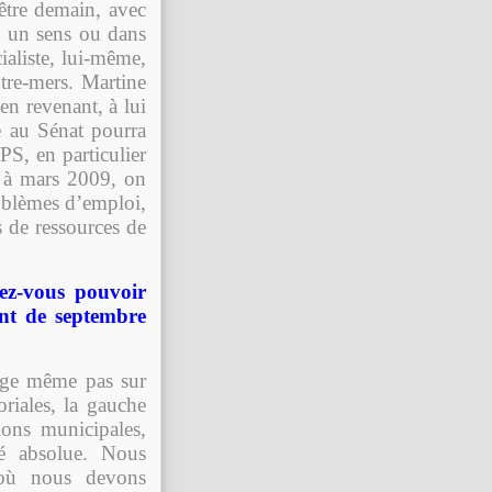
être demain, avec
ns un sens ou dans
ialiste, lui-même,
tre-mers. Martine
en revenant, à lui
e au Sénat pourra
 PS, en particulier
 à mars 2009, on
roblèmes d’emploi,
s de ressources de
ez-vous pouvoir
ent de septembre
roge même pas sur
oriales, la gauche
ons municipales,
té absolue. Nous
où nous devons