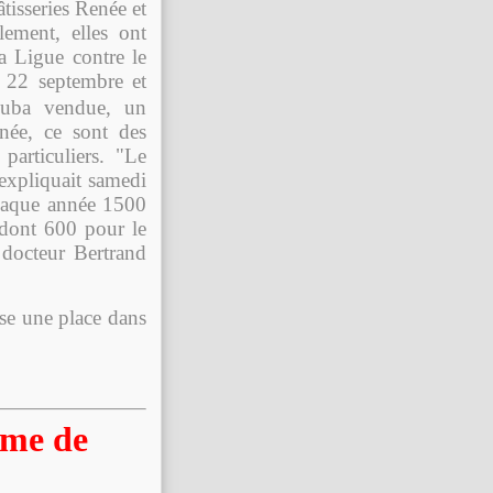
âtisseries Renée et
ement, elles ont
la Ligue contre le
e 22 septembre et
ouba vendue, un
enée, ce sont des
 particuliers. "Le
 expliquait samedi
haque année 1500
dont 600 pour le
 docteur Bertrand
ise une place dans
ème de