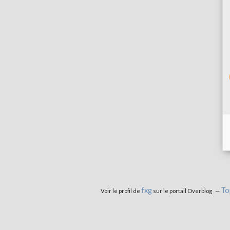
fxg
To
Voir le profil de
sur le portail Overblog