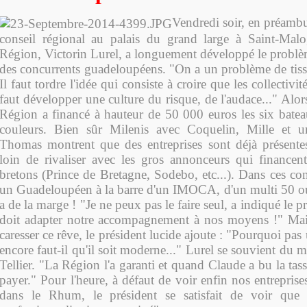
Vendredi soir, en préambu
conseil régional au palais du grand large à Saint-Malo
Région, Victorin Lurel, a longuement développé le probl
des concurrents guadeloupéens. "On a un problème de tissu
Il faut tordre l'idée qui consiste à croire que les collectivit
faut développer une culture du risque, de l'audace..." Alors
Région a financé à hauteur de 50 000 euros les six bate
couleurs. Bien sûr Milenis avec Coquelin, Mille et un
Thomas montrent que des entreprises sont déjà présentes
loin de rivaliser avec les gros annonceurs qui financen
bretons (Prince de Bretagne, Sodebo, etc...). Dans ces co
un Guadeloupéen à la barre d'un IMOCA, d'un multi 50 ou 
a de la marge ! "Je ne peux pas le faire seul, a indiqué le 
doit adapter notre accompagnement à nos moyens !" Mai
caresser ce rêve, le président lucide ajoute : "Pourquoi pas
encore faut-il qu'il soit moderne..." Lurel se souvient du 
Tellier. "La Région l'a garanti et quand Claude a bu la tas
payer." Pour l'heure, à défaut de voir enfin nos entreprises
dans le Rhum, le président se satisfait de voir que