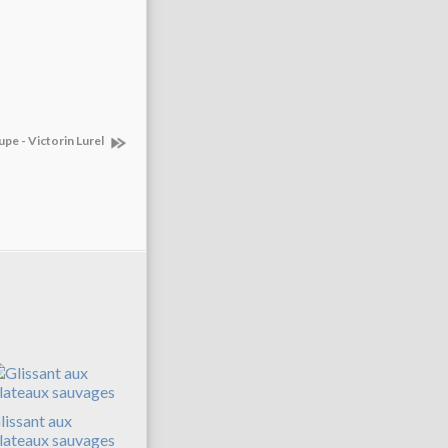
pe - Victorin Lurel
lissant aux
lateaux sauvages