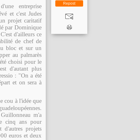
Repost
'une entreprise
vé et c'est Judes
n projet caritatif
idé par Dominique
'est d'ailleurs ce
bilité de chef de
au bloc et sur un
ipper au palmarès
été choisi pour le
st d'autant plus
essio : "On a été
épart et on sera à
e cou à l'idée que
 guadeloupéennes.
d Guillonneau m'a
re cinq ans pour
 d'autres projets
000 euros et deux