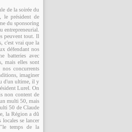
le de la soirée du
, le président de
ème du sponsoring
 entrepreneurial.
és peuvent tout. Il
, c'est vrai que la
aux défendant nos
e batteries avec
, mais elles sont
t nos concurrents
nditions, imaginer
d'un ultime, il y
président Lurel. On
s non content de
 un multi 50, mais
multi 50 de Claude
se, la Région a dû
 locales se lancer
 "le temps de la