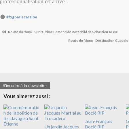
professionnalisation est arrivé".
#fxgpariscaraibe
Route du rhum - Sur l'Ultime Edmond de Rotschild de Sébastien Josse
Route du Rhum - Destination Guadelou
S'inscrire à la newsletter
Vous aimerez aussi :
Jean-François
G
Un jardin Jacques
Boclé RIP
P