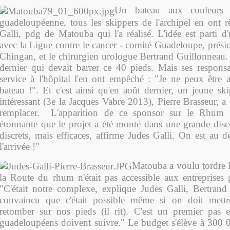
Un bateau aux couleurs d
guadeloupéenne, tous les skippers de l'archipel en ont rê
Galli, pdg de Matouba qui l'a réalisé. L'idée est parti d'u
avec la Ligue contre le cancer - comité Guadeloupe, prés
Chingan, et le chirurgien urologue Bertrand Guillonneau. C
dernier qui devait barrer ce 40 pieds. Mais ses responsa
service à l'hôpital l'en ont empêché : "Je ne peux être 
bateau !". Et c'est ainsi qu'en août dernier, un jeune sk
intéressant (3e la Jacques Vabre 2013), Pierre Brasseur, a 
remplacer.
L'apparition de ce sponsor sur le Rhum e
étonnante que le projet a été monté dans une grande discr
discrets, mais efficaces, affirme Judes Galli. On est au d
l'arrivée !"
Matouba a voulu tordre l
la Route du rhum n'était pas accessible aux entreprises
"C'était notre complexe, explique Judes Galli, Bertran
convaincu que c'était possible même si on doit mett
retomber sur nos pieds (il rit). C'est un premier pas et
guadeloupéens doivent suivre." Le budget s'élève à 300 