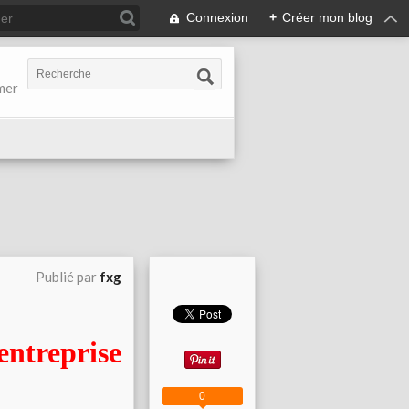
Connexion
+
Créer mon blog
-mer
Publié par
fxg
eprise
0