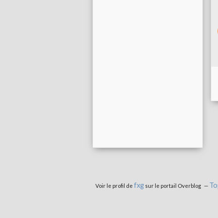
fxg
To
Voir le profil de
sur le portail Overblog