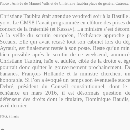
Photo : Arriv
é
e de Manuel Valls et de Christiane Taubira place du général Catroux, 
Christiane Taubira était attendue vendredi soir à la Bastill
yo ». Le CM98 l’avait programmée en clôture des prises de
concert de la fraternité (et Kassav). La ministre s’est déc
A la veille du scrutin européen, l’échéance approche p
Sceaux. Elle qui avait recasé tout son cabinet lors du dé
Ayrault, est finalement restée à son poste. Reste qu’un mi
bien possible après le scrutin de ce week-end, annoncé
Christiane Taubira, haïe et adulée, cible de la droite et ég
pourrait donc quitter le gouvernement prochainement. Dep
bananes, François Hollande et la ministre cherchent un
honorable. Si l’on a évoqué un temps son éventuelle succe
Debré, président du Conseil constitutionnel, dont le
échéance en mars 2016, il est désormais question d
défenseur des droits dont le titulaire, Dominique Baudis,
avril dernier.
FXG, à Paris