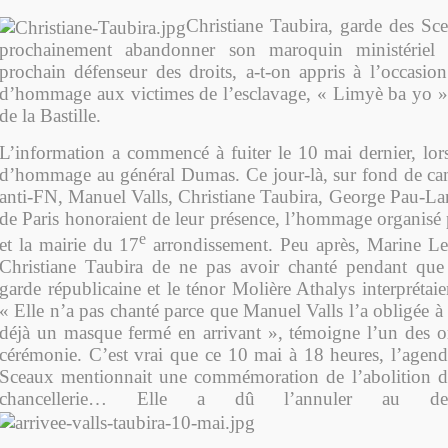
Christiane Taubira, garde des Sce
prochainement abandonner son maroquin ministériel 
prochain défenseur des droits, a-t-on appris à l’occasio
d’hommage aux victimes de l’esclavage, « Limyè ba yo »,
de la Bastille.
L’information a commencé à fuiter le 10 mai dernier, lor
d’hommage au général Dumas. Ce jour-là, sur fond de ca
anti-FN, Manuel Valls, Christiane Taubira, George Pau-Lan
de Paris honoraient de leur présence, l’hommage organisé
e
et la mairie du 17
arrondissement. Peu après, Marine Le
Christiane Taubira de ne pas avoir chanté pendant que 
garde républicaine et le ténor Molière Athalys interprétaien
« Elle n’a pas chanté parce que Manuel Valls l’a obligée à v
déjà un masque fermé en arrivant », témoigne l’un des or
cérémonie. C’est vrai que ce 10 mai à 18 heures, l’agend
Sceaux mentionnait une commémoration de l’abolition de
chancellerie… Elle a dû l’annuler au der