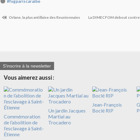
#fxgpariscaraibe
Orlane, la plus antillaise des Reunionnaies
La DIMECFOM debout contre l
S'inscrire à la newsletter
Vous aimerez aussi :
Jean-François
G
Un jardin Jacques
Boclé RIP
P
Commémoration
Martial au
de l’abolition de
Trocadero
l’esclavage à Saint-
Étienne