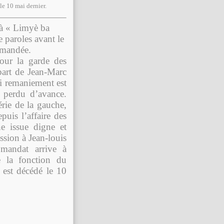
le 10 mai dernier.
e à « Limyè ba
 paroles avant le
ommandée.
our la garde des
part de Jean-Marc
ni remaniement est
 perdu d’avance.
érie de la gauche,
uis l’affaire des
e issue digne et
ssion à Jean-louis
 mandat arrive à
e la fonction du
 est décédé le 10