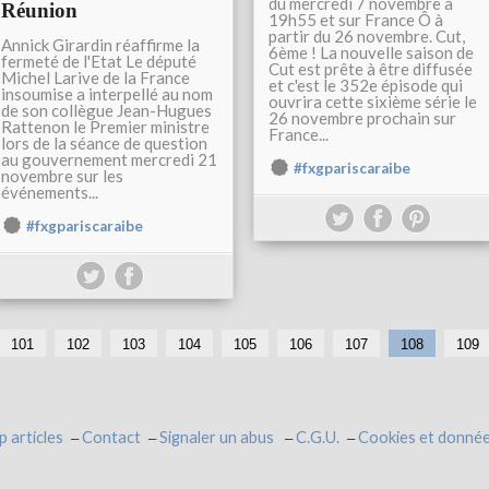
du mercredi 7 novembre à
Réunion
19h55 et sur France Ô à
partir du 26 novembre. Cut,
Annick Girardin réaffirme la
6ème ! La nouvelle saison de
fermeté de l'Etat Le député
Cut est prête à être diffusée
Michel Larive de la France
et c'est le 352e épisode qui
insoumise a interpellé au nom
ouvrira cette sixième série le
de son collègue Jean-Hugues
26 novembre prochain sur
Rattenon le Premier ministre
France...
lors de la séance de question
au gouvernement mercredi 21
#fxgpariscaraibe
novembre sur les
événements...
#fxgpariscaraibe
101
102
103
104
105
106
107
108
109
p articles
Contact
Signaler un abus
C.G.U.
Cookies et donnée