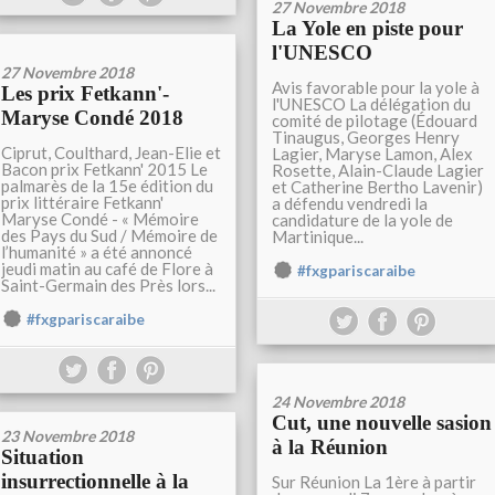
27 Novembre 2018
La Yole en piste pour
l'UNESCO
27 Novembre 2018
Avis favorable pour la yole à
Les prix Fetkann'-
l'UNESCO La délégation du
Maryse Condé 2018
comité de pilotage (Édouard
Tinaugus, Georges Henry
Ciprut, Coulthard, Jean-Elie et
Lagier, Maryse Lamon, Alex
Bacon prix Fetkann' 2015 Le
Rosette, Alain-Claude Lagier
palmarès de la 15e édition du
et Catherine Bertho Lavenir)
prix littéraire Fetkann'
a défendu vendredi la
Maryse Condé - « Mémoire
candidature de la yole de
des Pays du Sud / Mémoire de
Martinique...
l’humanité » a été annoncé
jeudi matin au café de Flore à
#fxgpariscaraibe
Saint-Germain des Près lors...
#fxgpariscaraibe
24 Novembre 2018
Cut, une nouvelle sasion
23 Novembre 2018
à la Réunion
Situation
insurrectionnelle à la
Sur Réunion La 1ère à partir