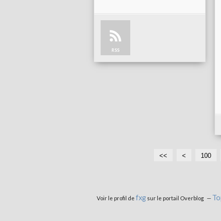
RSS
<<
<
100
fxg
To
Voir le profil de
sur le portail Overblog