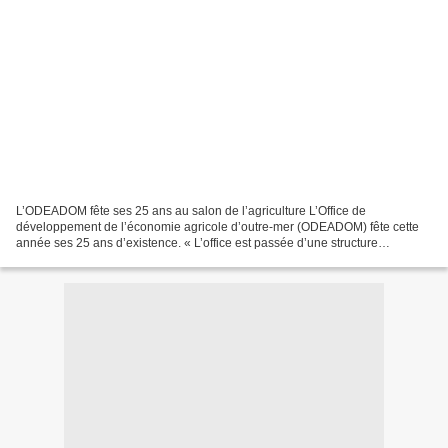
L’ODEADOM fête ses 25 ans au salon de l’agriculture L’Office de
développement de l’économie agricole d’outre-mer (ODEADOM) fête cette
année ses 25 ans d’existence. « L’office est passée d’une structure
charpentée autour de la banane et de la canne à la...