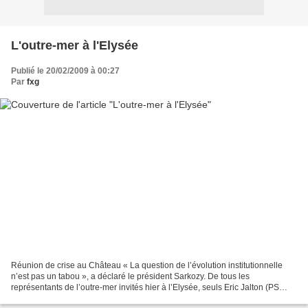
L'outre-mer à l'Elysée
Publié le 20/02/2009 à 00:27
Par
fxg
Réunion de crise au Château « La question de l’évolution institutionnelle
n’est pas un tabou », a déclaré le président Sarkozy. De tous les
représentants de l’outre-mer invités hier à l’Elysée, seuls Eric Jalton (PS
Guadeloupe) et Paul Vergès (PC Réunion)...