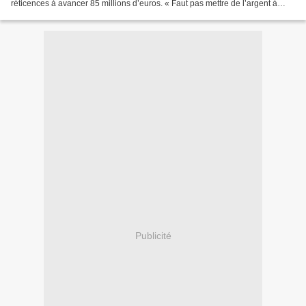
réticences à avancer 85 millions d’euros. « Faut pas mettre de l’argent à
fonds perdus » Vous refusez de mettre...
Publicité