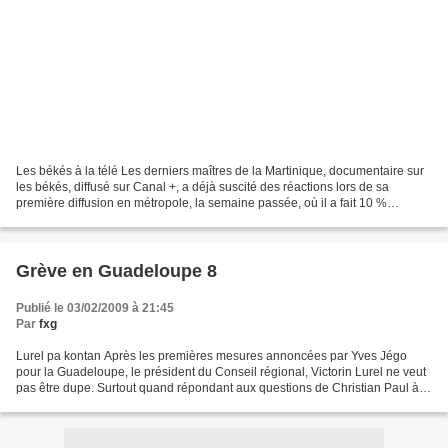
Les békés à la télé Les derniers maîtres de la Martinique, documentaire sur
les békés, diffusé sur Canal +, a déjà suscité des réactions lors de sa
première diffusion en métropole, la semaine passée, où il a fait 10 %
d’audience, la meilleure pour Spécial...
Grève en Guadeloupe 8
Publié le 03/02/2009 à 21:45
Par
fxg
Lurel pa kontan Après les premières mesures annoncées par Yves Jégo
pour la Guadeloupe, le président du Conseil régional, Victorin Lurel ne veut
pas être dupe. Surtout quand répondant aux questions de Christian Paul à
l'Assemblée, la ministre de l'Intérieur...